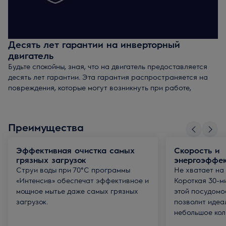
Десять лет гарантии на инверторный
двигатель
Будьте спокойны, зная, что на двигатель предоставляется
десять лет гарантии. Эта гарантия распространяется на
повреждения, которые могут возникнуть при работе,
перевозке и общем обслуживании.
При покупке посудомоечной машины на двигатель
предоставляется стандартная гарантия 1 год. Для
Преимущества
получения расширенной гарантии на двигатель (+9 лет к
стандартной) нужно зарегистрировать прибор по
ссылке
и
Эффективная очистка самых
Скорость и
получить сертификат на ваш email.
грязных загрузок
энергоэффек
Струи воды при 70°C программы
Не хватает на
«Интенсив» обеспечат эффективное и
Короткая 30-м
мощное мытье даже самых грязных
этой посудом
загрузок.
позволит идеа
небольшое кол