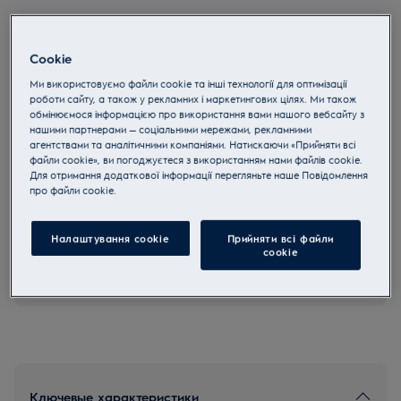
ESF9552LOW
Отдельностоящая посудомоечная
Cookie
машина 60 см Технология AirDry
Ми використовуємо файли cookie та інші технології для оптимізації
300
роботи сайту, а також у рекламних і маркетингових цілях. Ми також
4.8 (22)
обмінюємося інформацією про використання вами нашого вебсайту з
нашими партнерами — соціальними мережами, рекламними
агентствами та аналітичними компаніями. Натискаючи «Прийняти всі
файли cookie», ви погоджуєтеся з використанням нами файлів cookie.
Для отримання додаткової інформації перегляньте наше Пoвідомлення
Инструкции по безопасности и предупреждение по
прo файли cookie.
безопасности в соответствии с регламентом ЕС 2023/988
перечислены в главах 1 и 2 руководства пользователя.
Для безопасного использования продукта прочтите
Налаштування cookie
Прийняти всі файли
полное руководство пользователя.
сookie
Покупайте технику по телефону 0 800 50 80 20
Ключевые характеристики