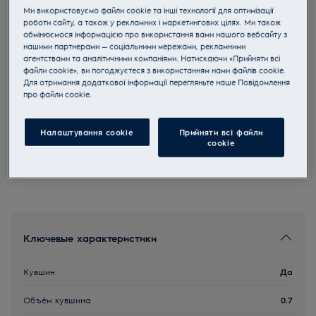
Ми використовуємо файли cookie та інші технології для оптимізації
E5HB1-6SS
роботи сайту, а також у рекламних і маркетингових цілях. Ми також
Блендер Create 5
обмінюємося інформацією про використання вами нашого вебсайту з
нашими партнерами — соціальними мережами, рекламними
агентствами та аналітичними компаніями. Натискаючи «Прийняти всі
4.8 (84)
файли cookie», ви погоджуєтеся з використанням нами файлів cookie.
Для отримання додаткової інформації перегляньте наше Пoвідомлення
прo файли cookie.
Инструкции по безопасности и предупреждение по
безопасности в соответствии с регламентом ЕС 2023/988
Налаштування cookie
Прийняти всі файли
перечислены в руководстве пользователя. Для
сookie
безопасного использования продукта прочтите полное
руководство пользователя.
Ключевые характеристики
Кувшин
Да
Объём кувшина
0.7