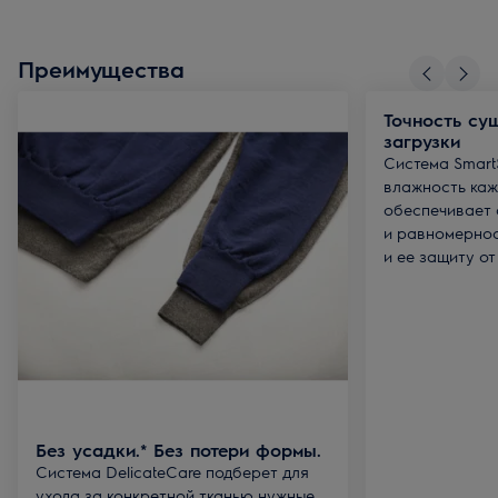
Преимущества
Точность су
загрузки
Система Smart
влажность каж
обеспечивает
и равномернос
и ее защиту от
Без усадки.* Без потери формы.
Система DelicateCare подберет для
ухода за конкретной тканью нужные