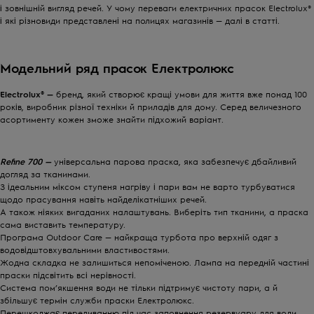
і зовнішній вигляд речей. У чому переваги електричних прасок Electrolux®
і які різновиди представлені на полицях магазинів — далі в статті.
Модельний ряд прасок Електролюкс
Electrolux® —
бренд, який створює кращі умови для життя вже понад 100
років, виробник різної техніки й приладів для дому. Серед величезного
асортименту кожен зможе знайти підхожий варіант.
Refine 700 —
універсальна парова праска, яка забезпечує дбайливий
догляд за тканинами.
З ідеальним міксом ступеня нагріву і пари вам не варто турбуватися
щодо прасування навіть найделікатніших речей.
А також ніяких вигаданих налаштувань. Виберіть тип тканини, а праска
сама виставить температуру.
Програма Outdoor Care — найкраща турбота про верхній одяг з
водовідштовхувальними властивостями.
Жодна складка не залишиться непоміченою. Лампа на передній частині
праски підсвітить всі нерівності.
Система пом’якшення води не тільки підтримує чистоту пари, а й
збільшує термін служби праски Електролюкс.
Перешкоджає переливанню під час заповнення резервуару для води.