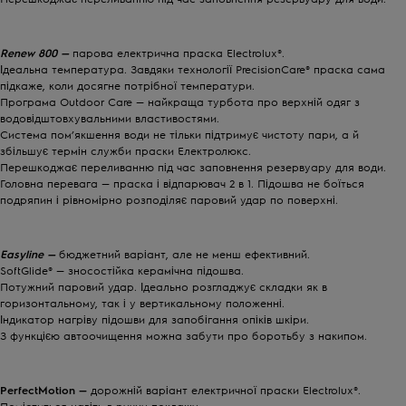
Renew 800 —
парова електрична праска Electrolux®.
Ідеальна температура. Завдяки технології PrecisionCare® праска сама
підкаже, коли досягне потрібної температури.
Програма Outdoor Care — найкраща турбота про верхній одяг з
водовідштовхувальними властивостями.
Система пом’якшення води не тільки підтримує чистоту пари, а й
збільшує термін служби праски Електролюкс.
Перешкоджає переливанню під час заповнення резервуару для води.
Головна перевага — праска і відпарювач 2 в 1. Підошва не боїться
подряпин і рівномірно розподіляє паровий удар по поверхні.
Easyline —
бюджетний варіант, але не менш ефективний.
SoftGlide® — зносостійка керамічна підошва.
Потужний паровий удар. Ідеально розгладжує складки як в
горизонтальному, так і у вертикальному положенні.
Індикатор нагріву підошви для запобігання опіків шкіри.
З функцією автоочищення можна забути про боротьбу з накипом.
PerfectMotion —
дорожній варіант електричної праски Electrolux®.
Поміститься навіть в ручну поклажу.