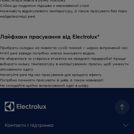
Стійка до подряпин підошва з нержавіючої сталі.
Можливість відрегулювати температуру, а також прасувати без пари
найделікатніші речі.
Лайфхаки прасування від Electrolux®
Прибрати складки на повністю сухій тканині — марно витрачений час.
М’яті речі завжди потрібно злегка змочувати водою.
Не збереглася чи стерлася етикетка на предметі гардероба? Краще
вибирати низьку температуру в налаштуваннях праски, щоб уникнути
зіпсованого одягу.
Натягуйте речі під час прасування для кращого ефекту.
Потрібно починати прасувати зі швів, а також навиворіт.
Не складайте щойно випрасований одяг в шафу.
Контакти і підтримка