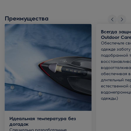
Преимущества
Всегда защ
Outdoor Car
Обеспечьте св
одежде заботу
подобранной 
восстанавлив
водоотталкива
обеспечивая в
длительный пе
естественной 
водонепрониц
одежды.)
Идеальная температура без
догадок
Специально разработанные