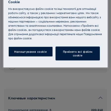
Cookie
E8ST1-8EGM
Ми використовуємо файли cookie та інші технології для оптимізації
Renew 800
роботи сайту, а також у рекламних і маркетингових цілях. Ми також
обмінюємося інформацією про використання вами нашого вебсайту з
нашими партнерами — соціальними мережами, рекламними
4.6 (49)
агентствами та аналітичними компаніями. Натискаючи «Прийняти всі
файли cookie», ви погоджуєтеся з використанням нами файлів cookie.
Для отримання додаткової інформації перегляньте наше Пoвідомлення
прo файли cookie.
Инструкции по безопасности и предупреждение по
безопасности в соответствии с регламентом ЕС 2023/988
перечислены в главах 1 и 2 руководства пользователя.
Для безопасного использования продукта прочтите
Налаштування cookie
Прийняти всі файли
полное руководство пользователя.
сookie
Покупайте технику по телефону 0 800 50 80 20
Ключевые характеристики
Номинальное напряжение, В
220-240