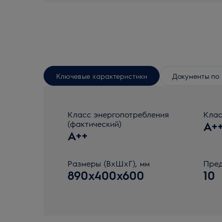
Ключевые характеристики
Документы по 
Класс энергопотребления
Клас
(фактический)
A+
A++
Размеры (ВхШхГ), мм
Пред
890x400x600
10