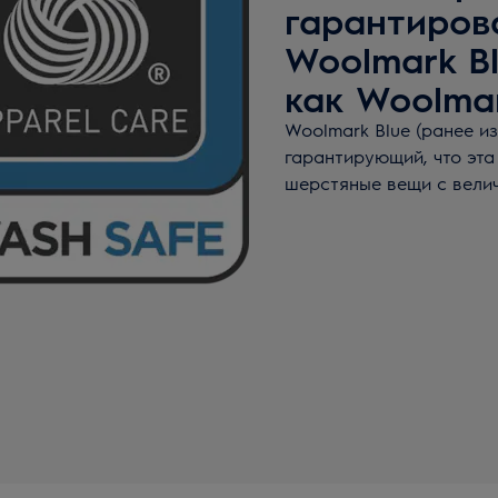
гарантиров
Woolmark B
как Woolmar
Woolmark Blue (ранее из
гарантирующий, что эт
шерстяные вещи с вели