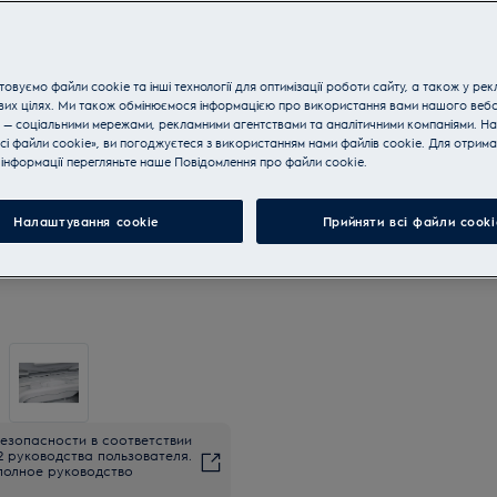
овуємо файли cookie та інші технології для оптимізації роботи сайту, а також у рек
вих цілях. Ми також обмінюємося інформацією про використання вами нашого веб
 — соціальними мережами, рекламними агентствами та аналітичними компаніями. Н
сі файли cookie», ви погоджуєтеся з використанням нами файлів cookie. Для отрим
інформації перегляньте наше Пoвідомлення прo файли cookie.
Налаштування cookie
Прийняти всі файли сooki
езопасности в соответствии
2 руководства пользователя.
полное руководство