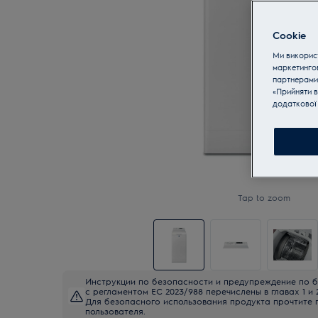
Cookie
Ми використ
маркетинго
партнерами
«Прийняти в
додаткової 
Tap to zoom
Инструкции по безопасности и предупреждение по б
с регламентом ЕС 2023/988 перечислены в главах 1 и 
Для безопасного использования продукта прочтите 
пользователя.