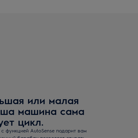
льшая или малая
ваша машина сама
ует цикл.
 с функцией AutoSense подарит вам
ченный барабан позволяет стирать