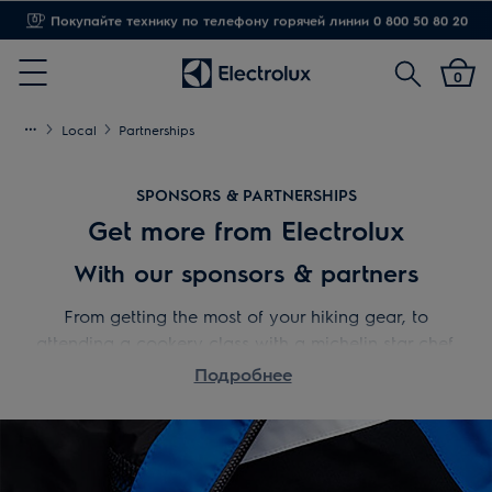
Доставка от 1,20 грн
Поиск
0
Menu
Local
Partnerships
SPONSORS & PARTNERSHIPS
Get more from Electrolux
With our sponsors & partners
From getting the most of your hiking gear, to
attending a cookery class with a michelin star chef,
we've partnered with the very best to help deliver
Подробнее
amazing experiences.