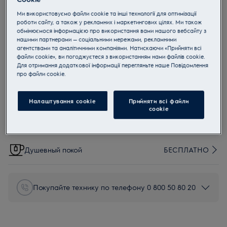
ZE145
Ми використовуємо файли cookie та інші технології для оптимізації
ZE145 Комбинированная насадка
роботи сайту, а також у рекламних і маркетингових цілях. Ми також
обмінюємося інформацією про використання вами нашого вебсайту з
нашими партнерами — соціальними мережами, рекламними
агентствами та аналітичними компаніями. Натискаючи «Прийняти всі
0 (0)
файли cookie», ви погоджуєтеся з використанням нами файлів cookie.
Для отримання додаткової інформації перегляньте наше Пoвідомлення
прo файли cookie.
Покупайте в Electrolux и получайте
Налаштування cookie
Прийняти всі файли
сookie
Адресная доставка
90 грн
Душевный покой
БЕСПЛАТНО
Покупайте технику по телефону 0 800 50 80 20