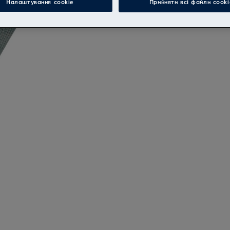
Налаштування cookie
Прийняти всі файли сooki