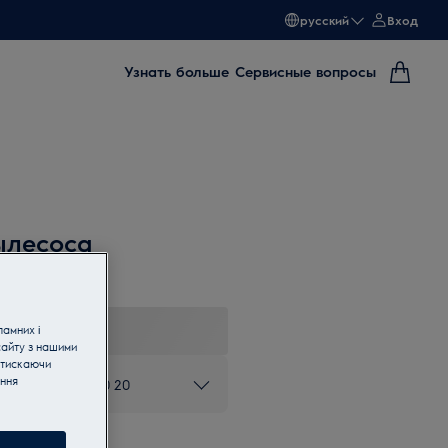
русский
Вход
Узнать больше
Сервисные вопросы
ылесоса
ламних і
сайту з нашими
атискаючи
ання
ону 0 800 50 80 20