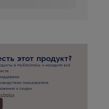
есть этот продукт?
дукты в MyElectrolux и находите всё
есте.
поддержка
уководствам пользователя
ожения и скидки
ctrolux