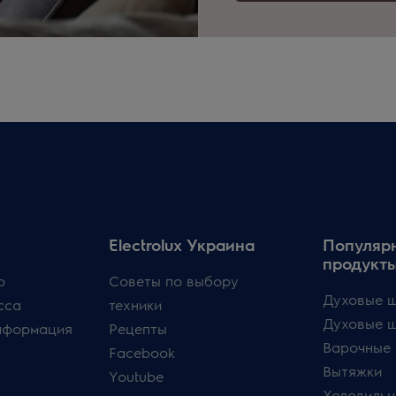
Electrolux Украина
Популяр
продукт
p
Советы по выбору
Духовые ш
сса
техники
Духовые 
нформация
Рецепты
Варочные 
Facebook
Вытяжки
Youtube
Холодильн