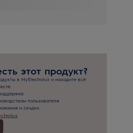
есть этот продукт?
дукты в MyElectrolux и находите всё
есте.
поддержка
уководствам пользователя
ожения и скидки
ctrolux