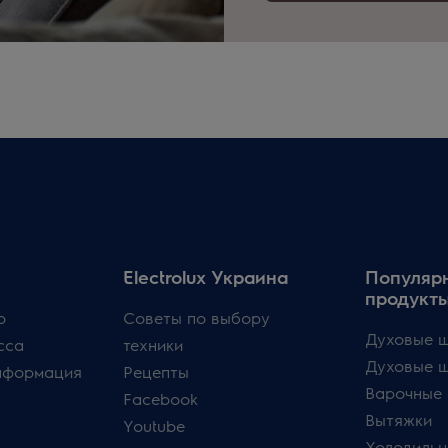
Electrolux Украина
Популяр
продукт
p
Советы по выбору
Духовые ш
сса
техники
Духовые 
нформация
Рецепты
Варочные 
Facebook
Вытяжки
Youtube
Холодильн