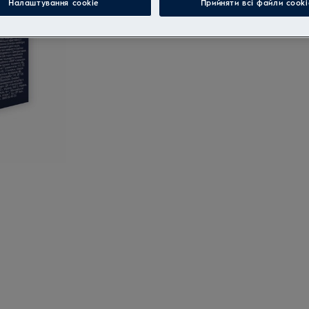
Налаштування cookie
Прийняти всі файли сooki