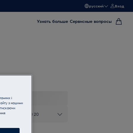
русский
Вход
Узнать больше
Сервисные вопросы
ламних і
сайту з нашими
атискаючи
ання
ону 0 800 50 80 20