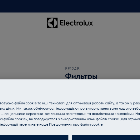
EF124B
Фильтры
1 (1)
овуємо файли cookie та інші технології для оптимізації роботи сайту, а також у рек
вих цілях. Ми також обмінюємося інформацією про використання вами нашого веб
 — соціальними мережами, рекламними агентствами та аналітичними компаніями. Н
сі файли cookie», ви погоджуєтеся з використанням нами файлів cookie. Для отрим
Покупайте технику по телеф
інформації перегляньте наше Пoвідомлення прo файли cookie.