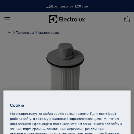
Доставка от 1,20 грн
Пылесосы
Аксессуары
Cookie
Ми використовуємо файли cookie та інші технології для оптимізації
Tap to zoom
роботи сайту, а також у рекламних і маркетингових цілях. Ми також
обмінюємося інформацією про використання вами нашого вебсайту з
нашими партнерами — соціальними мережами, рекламними
агентствами та аналітичними компаніями. Натискаючи «Прийняти всі