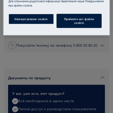
Для отримання додаткової інформації перегляньте наше Пoвідомлення
F132
прo файли cookie.
Фильтры для пылесосов без
мешка
Налаштування cookie
Прийняти всі файли
сookie
0 (0)
Покупайте технику по телефону 0 800 50 80 20
Документы по продукту
У вас уже есть этот продукт?
Всё необходимое в одном месте
Легкий доступ к руководствам пользователя