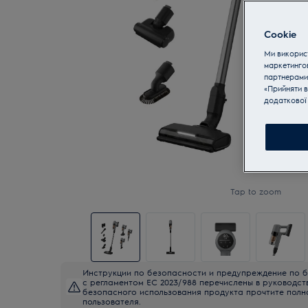
Cookie
Ми використ
маркетинго
партнерами
«Прийняти в
додаткової 
Tap to zoom
Инструкции по безопасности и предупреждение по б
с регламентом ЕС 2023/988 перечислены в руководст
безопасного использования продукта прочтите полн
пользователя.