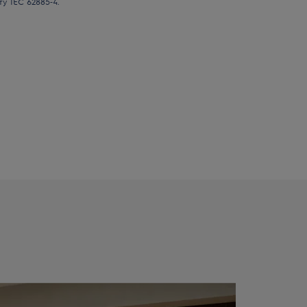
у IEC 62885‑4.