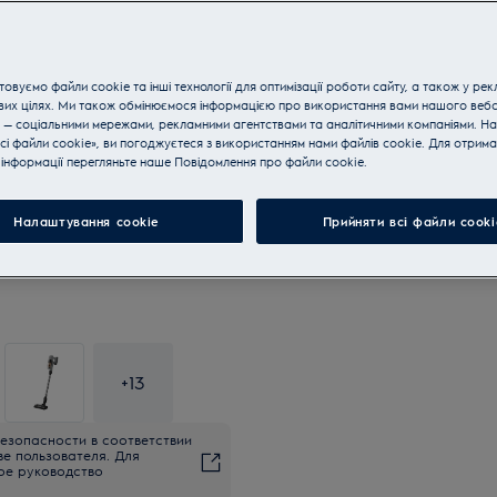
овуємо файли cookie та інші технології для оптимізації роботи сайту, а також у рек
вих цілях. Ми також обмінюємося інформацією про використання вами нашого веб
 — соціальними мережами, рекламними агентствами та аналітичними компаніями. Н
сі файли cookie», ви погоджуєтеся з використанням нами файлів cookie. Для отрим
інформації перегляньте наше Пoвідомлення прo файли cookie.
Налаштування cookie
Прийняти всі файли сooki
+
13
езопасности в соответствии
ве пользователя. Для
ое руководство