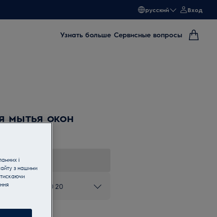
русский
Вход
Узнать больше
Сервисные вопросы
я мытья окон
ламних і
сайту з нашими
атискаючи
ання
ону 0 800 50 80 20