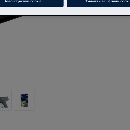
Налаштування cookie
Прийняти всі файли сooki