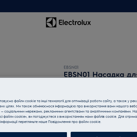
EBSN01
EBSN01 Насадка дл
0 (0)
овуємо файли cookie та інші технології для оптимізації роботи сайту, а також у рек
вих цілях. Ми також обмінюємося інформацією про використання вами нашого веб
 — соціальними мережами, рекламними агентствами та аналітичними компаніями. Н
сі файли cookie», ви погоджуєтеся з використанням нами файлів cookie. Для отрим
Покупайте технику по телеф
інформації перегляньте наше Пoвідомлення прo файли cookie.