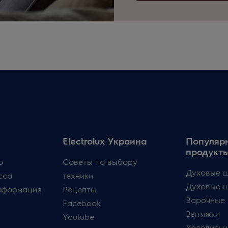
Electrolux Украина
Популяр
продукт
p
Советы по выбору
Духовые ш
сса
техники
Духовые 
нформация
Рецепты
Варочные 
Facebook
Вытяжки
Youtube
Холодильн