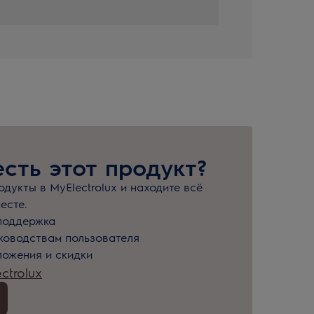
есть этот продукт?
дукты в MyElectrolux и находите всё
есте.
поддержка
уководствам пользователя
ожения и скидки
ctrolux