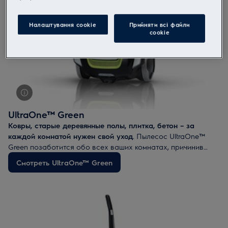
Налаштування cookie
Прийняти всі файли
сookie
UltraOne™ Green
Ковры, старые деревянные полы, плитка, бетон – за
каждой комнатой нужен свой уход
. Пылесос UltraOne™
Green позаботится обо всех ваших комнатах, причинив
минимум вреда природе. Этот надежный помощник бережно
Смотреть UltraOne™ Green
и тихо обеспечит рекордную чистоту вашего дома.