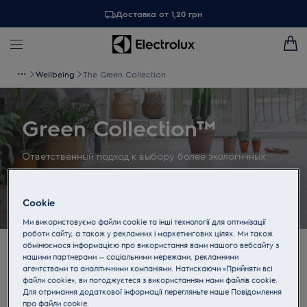
Доставка от 1,20 грн
Wellbeing
The Green Collection
Green Collection™
Ответственный подход к выбору более экологичных
пылесосов оздоровит не только ваш дом, но и мир за
окном. Поэтому модели серии Green Collection™ на 70%
состоят из переработанного пластика.
Cookie
Ми використовуємо файли cookie та інші технології для оптимізації
роботи сайту, а також у рекламних і маркетингових цілях. Ми також
обмінюємося інформацією про використання вами нашого вебсайту з
нашими партнерами — соціальними мережами, рекламними
агентствами та аналітичними компаніями. Натискаючи «Прийняти всі
файли cookie», ви погоджуєтеся з використанням нами файлів cookie.
Для отримання додаткової інформації перегляньте наше Пoвідомлення
прo файли cookie.