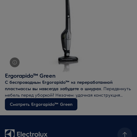
Ergorapido™ Green
С беспроводным Ergorapido™ из переработанной
пластмассы вы навсегда забудете о шнурах
. Передвинуть
мебель перед уборкой? Незачем: удачная конструкция
наделяет пылесос гибкостью применения, и он позаботится
Смотреть Ergorapido™ Green
о пыли за вас. Позаботившись о полах, просто
переключитесь на ручной режим и позаботьтесь обо всех
забытых полках и шкафчиках, как они того заслуживают.