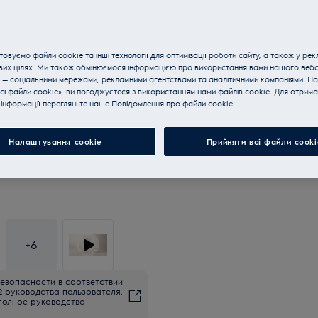
овуємо файли cookie та інші технології для оптимізації роботи сайту, а також у рек
вих цілях. Ми також обмінюємося інформацією про використання вами нашого веб
 — соціальними мережами, рекламними агентствами та аналітичними компаніями. Н
сі файли cookie», ви погоджуєтеся з використанням нами файлів cookie. Для отрим
інформації перегляньте наше Пoвідомлення прo файли cookie.
Налаштування cookie
Прийняти всі файли сooki
+
6
езопасности в соответствии
2 руководства пользователя.
полное руководство