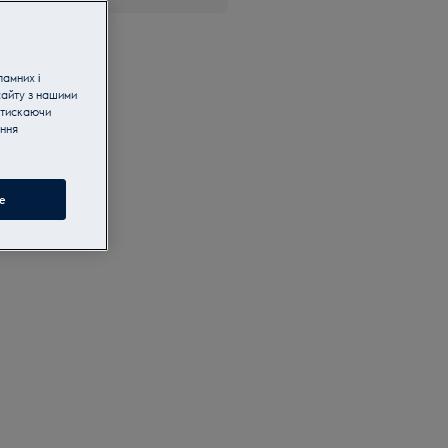
ламних і
сайту з нашими
атискаючи
ання
e