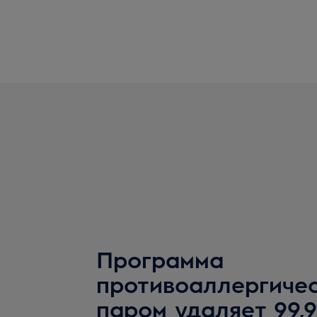
Программа
противоаллергичес
паром удаляет 99,