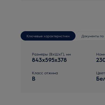
Ключевые характеристики
Документы по 
Размеры (ВхШхГ), мм
Номи
843x595x378
23
Класс отжима
Цвет
B
Бе