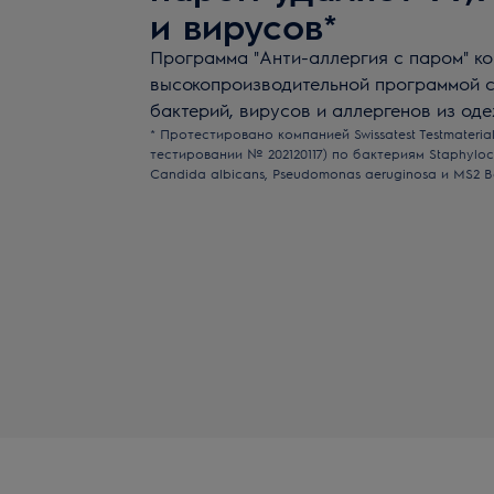
и вирусов*
Программа "Анти-аллергия с паром" к
высокопроизводительной программой с
бактерий, вирусов и аллергенов из од
* Протестировано компанией Swissatest Testmaterial
тестировании № 202120117) по бактериям Staphyloco
Candida albicans, Pseudomonas aeruginosa и MS2 B