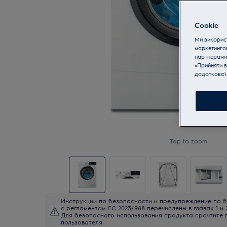
Cookie
Ми використ
маркетинго
партнерами
«Прийняти в
додаткової 
Tap to zoom
Инструкции по безопасности и предупреждение по б
с регламентом ЕС 2023/988 перечислены в главах 1 и 
Для безопасного использования продукта прочтите 
пользователя.