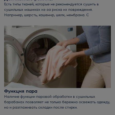
Есть типы тканей, которые не рекомендуется сушить в
сушильных машинах из-за риска их повреждения.
Например, шерсть, кашемир, шелк, мембрана. С
техникой Electrolux вам больше не нужно об этом
беспокоиться. Деликатные режимы, адаптивное вращение
барабана и специальная технология низкотемпературной
сушки (белье сушится при 55°С) позволяют обеспечить
одежде первоклассный уход.
Кроме того, сушильные машины бренда обладают
сертификатом Woolmark Blue. Это означает, что сушить в
них можно даже шерстяные вещи, которые предназначены
только для ручного ухода.
Функция пара
Наличие функции паровой обработки в сушильных
барабанах позволяет не только бережно освежать одежду,
но и разглаживать складки после стирки.
Преимущества функции пара: