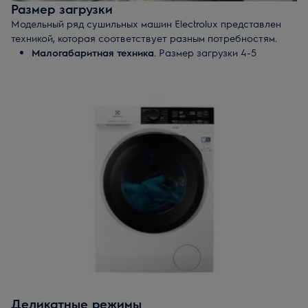
Размер загрузки
Модельный ряд сушильных машин Electrolux представлен
техникой, которая соответствует разным потребностям.
Малогабаритная техника
. Размер загрузки 4-5
килограмм. Такая машина – оптимальный вариант, если
сушите раз в неделю.
Машина с увеличенной загрузкой
. Рассчитана на 5-7
килограмм белья. Подходит для тех, кто сушит вещи
регулярно.
Сушильные барабаны на 9 килограммов белья
. Такая
техника рассчитана на большую семью, когда сушить
нужно много вещей за 1 раз.
Деликатные режимы