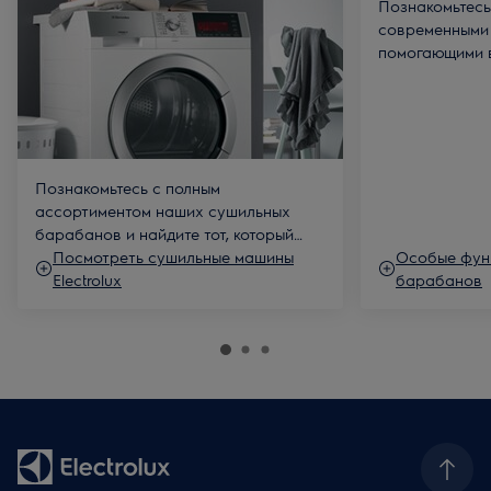
Познакомьтесь
соответствующий режим. Машина запустит цикл в
современными
назначенное время. Задержать начало цикла можно до
помогающими 
20 часов.
заботиться о 
Функция AutoOff
. Система автоматически выключает
машин стандар
питание устройства после завершения цикла, что
экономящих п
позволяет экономить электроэнергию.
компактных ре
Познакомьтесь с полным
ассортиментом наших сушильных
барабанов и найдите тот, который
подходит именно вам и вашему дому.
Посмотреть сушильные машины
Особые фун
Electrolux
барабанов