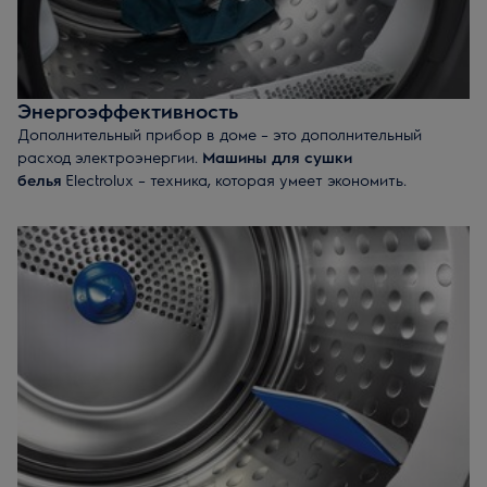
возможностей техники.
Энергоэффективность
Дополнительный прибор в доме – это дополнительный
расход электроэнергии.
Машины для сушки
белья
Electrolux – техника, которая умеет экономить.
Технология Heat Pump, основанная на принципе
замкнутого закрытого контура, позволяет минимизаровать
тепловые потери и повысить тем самым
энергоэффективность устройства. В результате сушильные
барабаны потребляют на 40% меньше электроэнергии, чем
аналогичные модели других брендов. А для модельного
ряда премиум-класса экономия составляет до 60%.