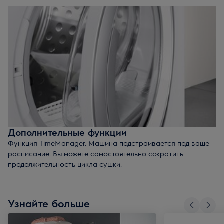
Делает одежду более мягкой
, размягчает волокна
ткани, разглаживает складки
Устраняет посторонние запахи
. Использовать
функцию пара можно для того, чтобы освежить одежду
в промежутках между стирками.
Позволяет экономить время
на дальнейших уход за
одеждой. После отпаривания вещей в сушильном
барабане, вам не придется ее гладить. Это также
позволяет избежать дополнительной тепловой
обработки, сводя к минимуму риск повреждения
тканей.
Дополнительные функции
Функция TimeManager. Машина подстраивается под ваше
расписание. Вы можете самостоятельно сократить
продолжительность цикла сушки.
Rapid option
– режим, с которым ваши вещи высушатся
на 30% быстрее. Сокращает цикл сушки на 1 час при
загрузке на 8 килограммов.
Узнайте больше
Функция отложенного старта
. Просто введите
необходимые настройки и активируйте