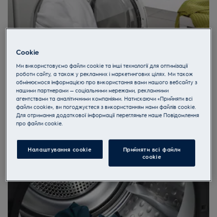
Cookie
Ми використовуємо файли cookie та інші технології для оптимізації
роботи сайту, а також у рекламних і маркетингових цілях. Ми також
обмінюємося інформацією про використання вами нашого вебсайту з
Габарити
нашими партнерами — соціальними мережами, рекламними
агентствами та аналітичними компаніями. Натискаючи «Прийняти всі
Приймаючи рішення про покупку сушильної машини,
файли cookie», ви погоджуєтеся з використанням нами файлів cookie.
необхідно керуватися не тільки потребою, але і наявністю
Для отримання додаткової інформації перегляньте наше Пoвідомлення
вільного простору.
прo файли cookie.
Якщо його досить, віддайте перевагу повногабаритному
сушильному барабанові. Техніка стандартних розмірів - 60
Налаштування cookie
Прийняти всі файли
сантиметрів в глибину і 60 сантиметрів завширшки - складе
сookie
відмінний тандем з пральною машиною тих самих розмірів і
забезпечить бездоганний догляд за речами.
Якщо простір обмежено, вибирайте компактні сушильні
машини. Вони дозволяють економити до 30% вільного місця
при збереженні всіх функцій і можливостей техніки.