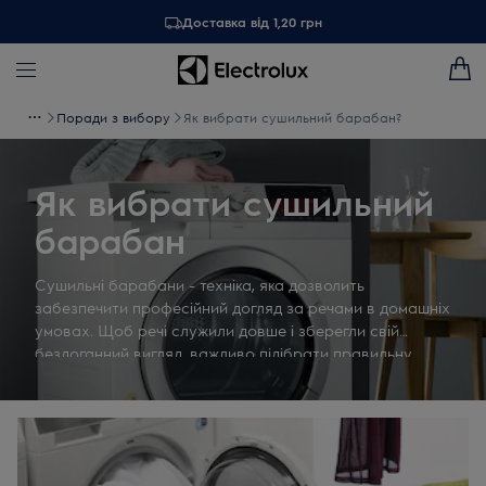
Доставка від 1,20 грн
Поради з вибору
Як вибрати сушильний барабан?
Як вибрати сушильний
барабан
Сушильні барабани - техніка, яка дозволить
забезпечити професійний догляд за речами в домашніх
умовах. Щоб речі служили довше і зберегли свій
бездоганний вигляд, важливо підібрати правильну
сушильну техніку. Як вибрати сушильну машину
правильно? Ось кілька порад, які допоможуть
визначитися з вибором.