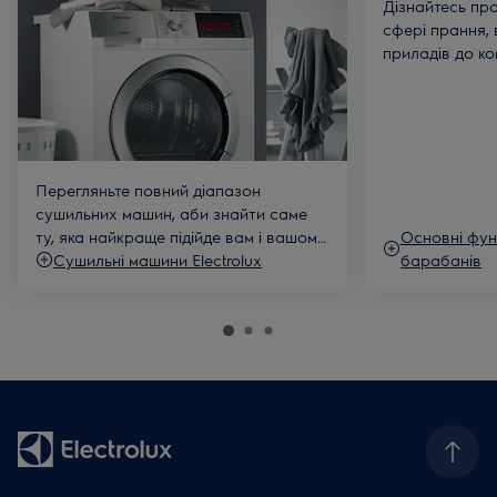
Дізнайтесь про
запустить цикл у призначений час. Затримати початок
сфері прання, 
циклу можна до 20 годин.
приладів до ко
Функція AutoOff
. Система автоматично вимикає
заощаджують м
живлення пристрою після завершення циклу, що
найкращий догл
дозволяє економити електроенергію.
любите носити
Перегляньте повний діапазон
сушильних машин, аби знайти саме
ту, яка найкраще підійде вам і вашому
Основні фун
дому.
Сушильні машини Electrolux
барабанів