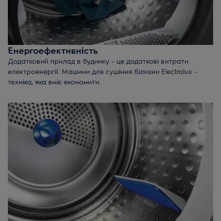
Енергоефективність
Додатковий прилад в будинку - це додаткові витрати
електроенергії. Машини для сушіння білизни Electrolux -
техніка, яка вміє економити.
Технологія Heat Pump, заснована на принципі замкнутого
закритого контуру, дозволяє мінімізувати теплові втрати і
підвищити тим самим енергоефективність пристрою. У
результаті сушильні барабани споживають на 40% менше
електроенергії, ніж аналогічні моделі інших брендів. А для
модельного ряду преміум-класу економія становить до 60%.