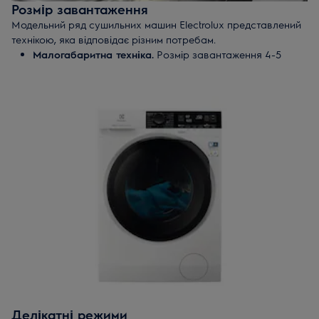
Розмір завантаження
Модельний ряд сушильних машин Electrolux представлений
технікою, яка відповідає різним потребам.
Малогабаритна техніка.
Розмір завантаження 4-5
кілограмів. Така машина - оптимальний варіант, якщо
сушите речі раз на тиждень.
Машина зі збільшеним завантаженням.
Розрахована
на 5-7 кілограмів білизни. Підходить для тих, хто сушить
речі регулярно.
Сушильні барабани на 9 кілограмів білизни.
Така
техніка розрахована на велику сім'ю, коли сушити
потрібно багато речей за 1 раз.
Делікатні режими