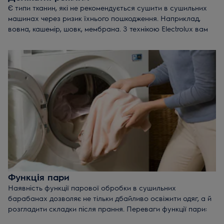
Є типи тканин, які не рекомендується сушити в сушильних
машинах через ризик їхнього пошкодження. Наприклад,
вовна, кашемір, шовк, мембрана. З технікою Electrolux вам
більше не потрібно про це турбуватися. Делікатні режими,
адаптивне обертання барабану і спеціальна технологія
низькотемпературного сушіння (білизна сушиться при 55°С)
дозволяють забезпечити одягу першокласний догляд.
Крім того, сушильні машини бренду мають сертифікат
Woolmark Blue. Це значить, що сушити в них можна навіть
вовняні речі, які призначені лише для ручного догляду.
Функція пари
Наявність функції парової обробки в сушильних
барабанах дозволяє не тільки дбайливо освіжити одяг, а й
розгладити складки після прання. Переваги функції пари:
Робить одяг м'якшим
, розрівнює волокна тканини,