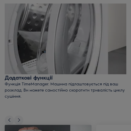
розгладжує складки.
Усуває сторонні запахи
. Використовувати функцію
пари можна для того, щоб освіжити одяг в проміжках
між пранням.
Дозволяє економити час
на подальший догляд за
одягом. Після відпарювання речей в сушильному
барабані, вам не доведеться їх прасувати. Це також
дозволяє звести до мінімуму ризик пошкодження
тканин.
Додаткові функції
Функція TimeManager. Машина підлаштовується під ваш
розклад. Ви можете самостійно скоротити тривалість циклу
сушіння.
Rapid option
- режим, з яким ваші речі висушаться на
30% швидше. Скорочує цикл сушіння на 1 годину при
завантаженні на 8 кілограмів.
Функція відкладеного старту.
Просто введіть необхідні
налаштування та увімкніть відповідний режим. Машина