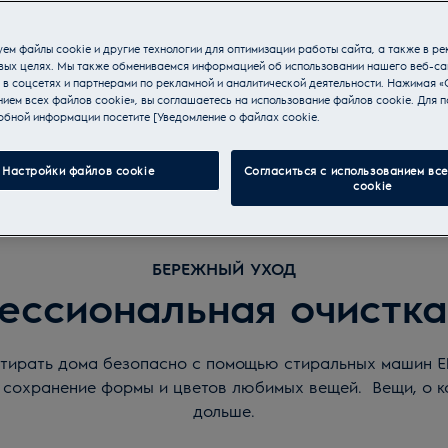
ем файлы cookie и другие технологии для оптимизации работы сайта, а также в ре
вых целях. Мы также обмениваемся информацией об использовании нашего веб-са
 в соцсетях и партнерами по рекламной и аналитической деятельности. Нажимая «
ием всех файлов cookie», вы соглашаетесь на использование файлов cookie. Для п
обной информации посетите [Уведомление о файлах cookie.
Настройки файлов cookie
Согласиться с использованием вс
cookie
БЕРЕЖНЫЙ УХОД
ессиональная очистка
тирать дома безопасно с помощью стиральных машин Ele
 сохранение формы и цветов любимых вещей. Вещи, о к
дольше.