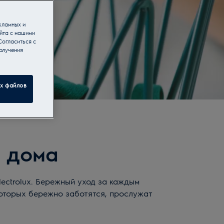
кламных и
йта с нашими
Согласиться с
олучения
ех файлов
 дома
ctrolux. Бережный уход за каждым
оторых бережно заботятся, прослужат