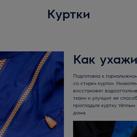
Куртки
Как ухажи
Подготовка к горнолыжному или парусному приключению начинается
со стирки куртки. Низкоте
восстановят водоотталки
ткани и улучшит ее спосо
прогладьте куртку тёплым
дома.