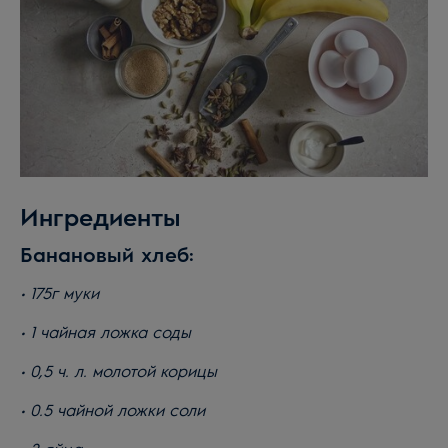
Electrolux и духовой шкаф с паром.
Ингредиенты
Банановый хлеб:
• 175г муки
• 1 чайная ложка соды
• 0,5 ч. л. молотой корицы
• 0.5 чайной ложки соли