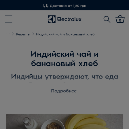
Доставка от 1,20 грн
Поиск
0
Menu
Рецепты
Индийский чай и банановый хлеб
Индийский чай и
банановый хлеб
Индийцы утверждают, что еда
без специй — не еда.
Подробнее
Ведь они придают блюдам особый аромат и
вкус. Познакомьтесь с индийской кухней
поближе и приготовьте традиционный пряный
индийский чай и банановый хлеб. А поможет вам
в этом кухонная машина Kitchen Assistent от