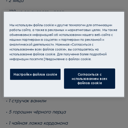
• 2 яйца
• 120 мл оливкового масла
• 4 банана, очень спелых, размятых
Мы используем файлы cookie и другие технологии для оптимизации
работы сайта, а также в рекламных и маркетинговых целях. Мы также
• 2 столовые ложки крем-фреш
обмениваемся информацией об использовании нашего веб-сайта с
нашими партнерами в соцсетях и партнерами по рекламной и
• 1 чайная ложка ванильного экстракта
аналитической деятельности. Нажимая «Согласиться с
использованием всех файлов cookie», вы соглашаетесь на
использование файлов cookie. Для получения более подробной
• 125 г грецких орехов, поджаренных и нарезанных
информации посетите [Уведомление о файлах cookie.
Чай:
Настройки файлов cookie
Согласиться с
• 375 мл. молока
использованием всех
файлов cookie
• 1 палочка корицы, сломанная пополам
• 1 стручок ванили
• 5 горошин чёрного перца
• 1 чайная ложка кардамона