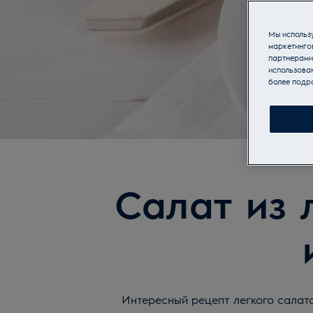
Мы использу
маркетинго
партнерами
использован
более подр
Салат из 
Интересный рецепт легкого салата