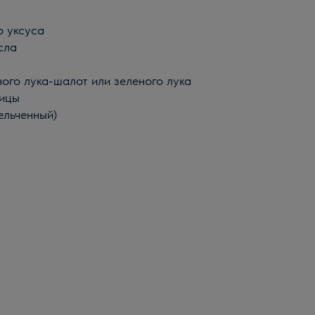
о уксуса
сла
нного лука-шалот или зеленого лука
чицы
мельченный)