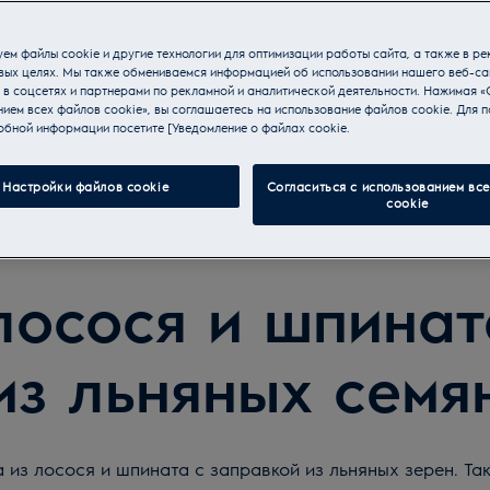
ем файлы cookie и другие технологии для оптимизации работы сайта, а также в ре
вых целях. Мы также обмениваемся информацией об использовании нашего веб-са
 в соцсетях и партнерами по рекламной и аналитической деятельности. Нажимая «
ием всех файлов cookie», вы соглашаетесь на использование файлов cookie. Для п
обной информации посетите [Уведомление о файлах cookie.
Настройки файлов cookie
Согласиться с использованием вс
cookie
лосося и шпинат
из льняных семя
 из лосося и шпината с заправкой из льняных зерен. Та