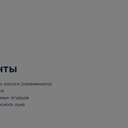
нты
о лосося (запеченного)
та
нных огурцов
асного лука