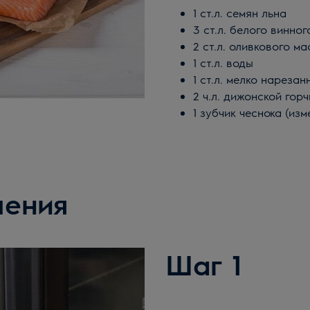
1 ст.л. семян льна
3 ст.л. белого винног
2 ст.л. оливкового ма
1 ст.л. воды
1 ст.л. мелко нареза
2 ч.л. дижонской гор
1 зубчик чеснока (из
ления
Шаг 1