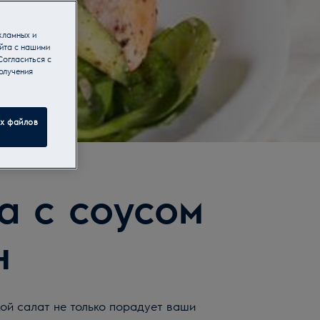
кламных и
йта с нашими
Согласиться с
олучения
ех файлов
а с соусом
н
кой салат не только порадует ваши