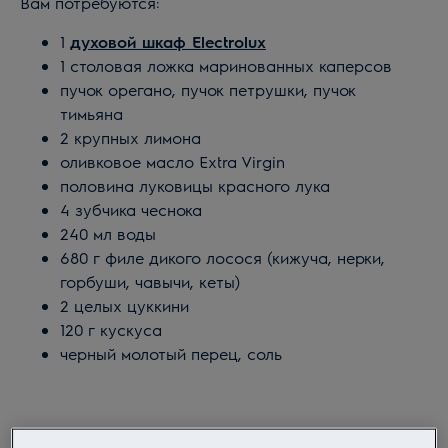
Вам потребуются:
филе лосося. И уж тем более, если он
приготовлен по нашему рецепту.
1
духовой шкаф Electrolux
1 столовая ложка маринованных каперсов
пучок орегано, пучок петрушки, пучок
тимьяна
2 крупных лимона
оливковое масло Extra Virgin
половина луковицы красного лука
4 зубчика чеснока
240 мл воды
680 г филе дикого лосося (кижуча, нерки,
горбуши, чавычи, кеты)
2 целых цуккини
120 г кускуса
черный молотый перец, соль