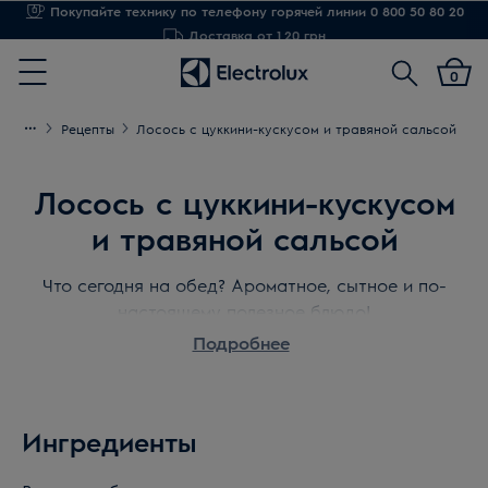
Доставка от 1,20 грн
Поиск
0
Menu
Рецепты
Лосось с цуккини-кускусом и травяной сальсой
Лосось с цуккини-кускусом
и травяной сальсой
Что сегодня на обед? Ароматное, сытное и по-
настоящему полезное блюдо!
Да! Мы по-прежнему настаиваем, полезная еда
Подробнее
может быть невероятно вкусной. К примеру,
дикий лосось.
Он богат омега-3, кислотами, благодаря которым
Ингредиенты
сердце и сосуды остаются здоровыми.
Вряд ли найдется тот, кто устоит перед сочным