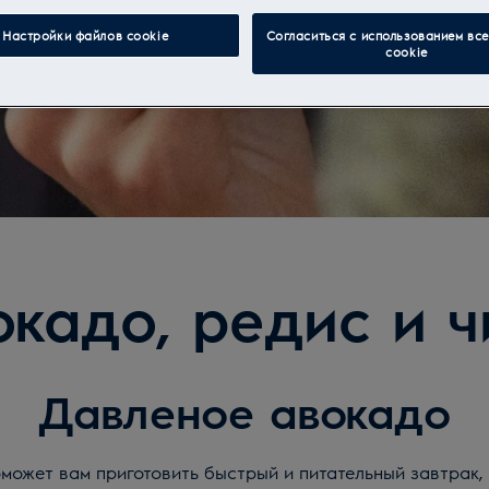
Настройки файлов cookie
Согласиться с использованием вс
cookie
окадо, редис и ч
Давленое авокадо
может вам приготовить быстрый и питательный завтрак, 