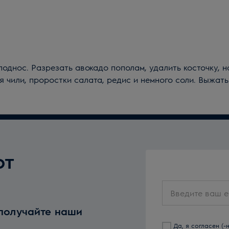
однос. Разрезать авокадо пополам, удалить косточку, н
 чили, проростки салата, редис и немного соли. Выжать
от
Введите
ваш
 получайте наши
email
Да, я согласен (