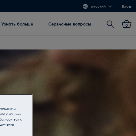
русский
Вход
Поиск
Узнать больше
Сервисные вопросы
0
кламных и
йта с нашими
Согласиться с
олучения