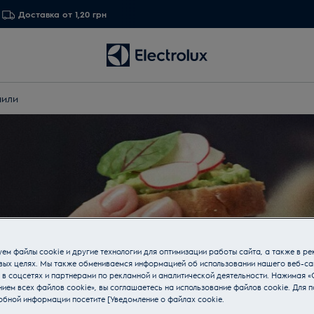
Доставка от 1,20 грн
чили
ем файлы cookie и другие технологии для оптимизации работы сайта, а также в ре
вых целях. Мы также обмениваемся информацией об использовании нашего веб-са
 в соцсетях и партнерами по рекламной и аналитической деятельности. Нажимая «
ием всех файлов cookie», вы соглашаетесь на использование файлов cookie. Для п
обной информации посетите [Уведомление о файлах cookie.