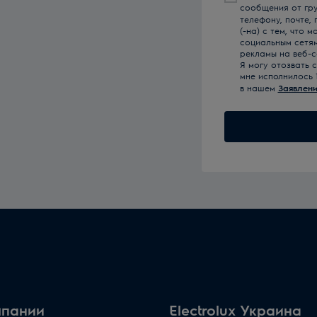
сообщения от гр
телефону, почте,
(-на) с тем, что
социальным сетя
рекламы на веб-с
Я могу отозвать 
мне исполнилось 
в нашем
Заявлени
мпании
Electrolux Украина