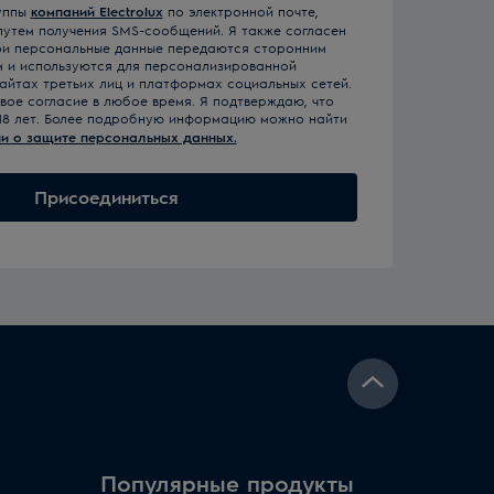
уппы
компаний Electrolux
по электронной почте,
 путем получения SMS-сообщений. Я также согласен
 мои персональные данные передаются сторонним
м и используются для персонализированной
айтах третьих лиц и платформах социальных сетей.
свое согласие в любое время. Я подтверждаю, что
18 лет. Более подробную информацию можно найти
и о защите персональных данных.
Присоединиться
Популярные продукты