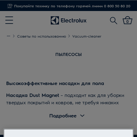
Покупайте технику по телефону горячей линии 0 800 50 80 20
Поиск
0
Menu
Советы по использованию
Vacuum-cleaner
ПЫЛЕСОСЫ
Высокоэффективные насадки для пола
Насадка Dust Magnet
– подходит как для уборки
твердых покрытий и ковров, не требуя никаких
переключений. Снабжена роликами для легкого
Подробнее
скольжения на любых поверхностях. Уникальная
технология «магнит для пыли» обеспечивает
оптимизированный сбор пыли с ковров. Щетка