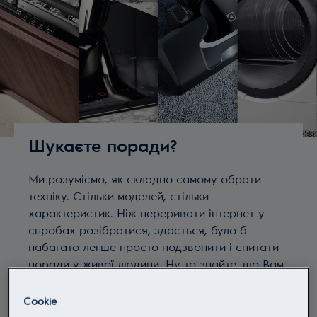
Шукаєте поради?
Ми розуміємо, як складно самому обрати
техніку. Стільки моделей, стільки
характеристик. Ніж переривати інтернет у
спробах розібратися, здається, було б
набагато легше просто подзвонити і спитати
поради у живої людини. Ну то знайте, що Вам
не здається.
Cookie