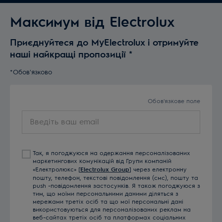
Максимум від Electrolux
Приєднуйтеся до MyElectrolux і отримуйте
наші найкращі пропозиції
*
*Обов'язково
Обов'язкове поле
Введіть
ваш
email
Так, я погоджуюся на одержання персоналізованих
маркетингових комунікацій від Групи компаній
«Електролюкс» [
Electrolux Group
] через електронну
пошту, телефон, текстові повідомлення (смс), пошту та
push -повідомлення застосунків. Я також погоджуюся з
тим, що моїми персональними даними діляться з
мережами третіх осіб та що мої персональні дані
використовуються для персоналізованих реклам на
веб-сайтах третіх осіб та платформах соціальних