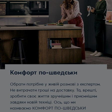
Комфорт по-шведськи
Обрати потрібне у живій розмові з експертом.
Не витрачати гроші на доставку. Та, врешті,
зробити своє життя зручнішим і приємнішим
завдяки новій техніці. Ось, що ми
називаємо КОМФОРТ ПО-ШВЕДСЬКИ