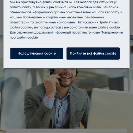
Ми використовуємо файли cookie та інші технології для оптимізації
роботи сайту, а також у рекламних і маркетингових цілях. Ми також
обмінюємося інформацією про використання вами нашого вебсайту з
Замовити консультацію
нашими партнерами — соціальними мережами, рекламними
агентствами та аналітичними компаніями. Натискаючи «Прийняти всі
файли cookie», ви погоджуєтеся з використанням нами файлів cookie.
Для отримання додаткової інформації перегляньте наше Пoвідомлення
прo файли cookie.
Налаштування cookie
Прийняти всі файли сookie