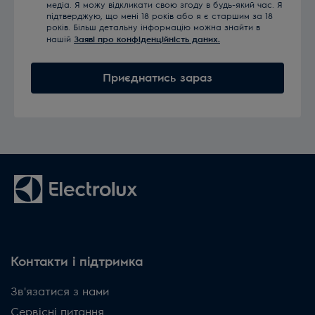
медіа. Я можу відкликати свою згоду в будь-який час. Я
підтверджую, що мені 18 років або я є старшим за 18
років. Більш детальну інформацію можна знайти в
нашій
Заяві про конфіденційність даних.
Приєднатись зараз
Контакти і підтримка
Зв'язатися з нами
Сервісні питання