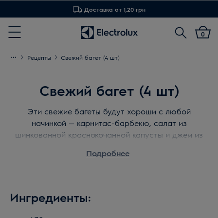
Доставка от 1,20 грн
Поиск
0
Menu
Рецепты
Свежий багет (4 шт)
Свежий багет (4 шт)
Эти свежие багеты будут хороши с любой
начинкой — карнитас-барбекю, салат из
шинкованной краснокочанной капусты и джем из
чили подойдут как нельзя лучше.
Подробнее
Ингредиенты: