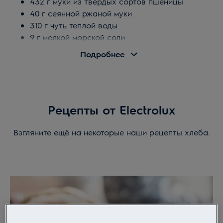
432 г муки из твердых сортов пшеницы
40 г сеянной ржаной муки
310 г чуть теплой воды
9 г мелкой морской соли
9 г свежих дрожжей
Подробнее
Посыпка из манной крупы
Способ приготовления:
Рецепты от Electrolux
Добавить все ингредиенты в миску для
смешивания, установив на место крючок-
Взгляните ещё на некоторые наши рецепты хлеба.
мешалку. Не допускать непосредственного
смешивания соли и дрожжей до начала
перемешивания всех ингредиентов.
Смешивать на низкой скорости 5 минут, затем
перейти на более высокую скорость еще на 4
минуты.
Поместить тесто в смазанную растительным