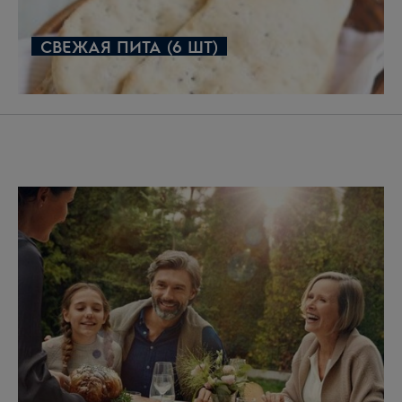
нагрева «Горячий воздух SteamBake
(PlusSteam)». Нажать на кнопку SteamBake
СВЕЖАЯ ПИТА (6 ШТ)
(PlusSteam) и дать духовому шкафу
предварительно разогреться до 230°C*.
Сделать вдоль багета маленьким острым
ножом два разреза в центре, один перед
другим.
Поместить противень в духовой шкаф,
понизить температуру до 200°C и выпекать 15-
20 минут или до образования золотисто-
коричневой корочки.
*Верхний + нижний нагрев: Предварительно
разогреть духовой шкаф до 240°C. Поместить
противень в духовой шкаф, понизить температуру
до 220°C и выпекать 15-20 минут или до
образования золотисто-коричневой корочки