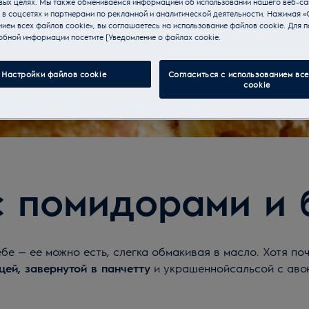
вых целях. Мы также обмениваемся информацией об использовании нашего веб-са
 в соцсетях и партнерами по рекламной и аналитической деятельности. Нажимая «
ием всех файлов cookie», вы соглашаетесь на использование файлов cookie. Для п
обной информации посетите [Уведомление о файлах cookie.
Настройки файлов cookie
Согласиться с использованием вс
cookie
с помидорами и 
бе — ее можно есть, слегка обмакивая в масло. Хотя по
цей, завернутой в панчетту
и украшеннойсальсой с аво