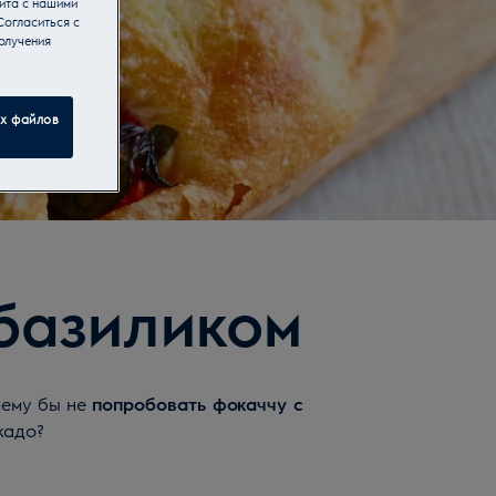
йта с нашими
Согласиться с
олучения
ех файлов
базиликом
чему бы не
попробовать фокаччу с
кадо?