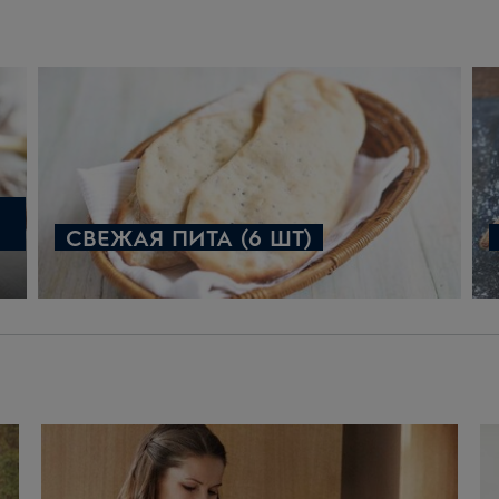
ения:
 смешивания, установив на место крючок-мешалку. Не 
ия всех ингредиентов.
 затем перейти на более высокую скорость еще на 6 мин
СВЕЖАЯ ПИТА (6 ШТ)
аслом миску при комнатной температуре и оставить на 2
атем сделать вмятинки пальцами по всей поверхности хле
е увеличится в объеме в два раза.
тренней камеры. Установить программу нагрева «Горячий
уховому шкафу предварительно разогреться до 230°C*.
рисыпать хлопьями морской соли.
онизить температуру до 200°C и выпекать 15-20 минут 