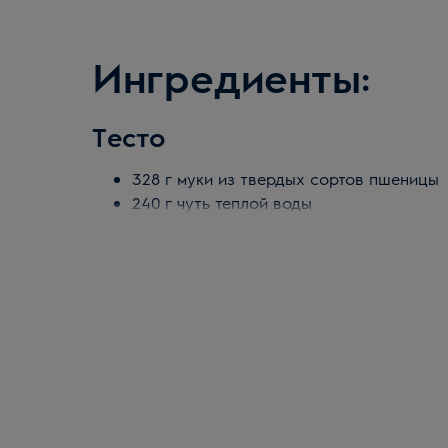
Ингредиенты:
Тесто
328 г муки из твердых сортов пшеницы
240 г чуть теплой воды
7 г мелкой морской соли
3 г свежих дрожжей
22 г растительного масла
Начинка
1 Корзинка помидоров черри
1 пучок базилика
Оливковое масло для сбрызгивания те
Хлопья морской соли