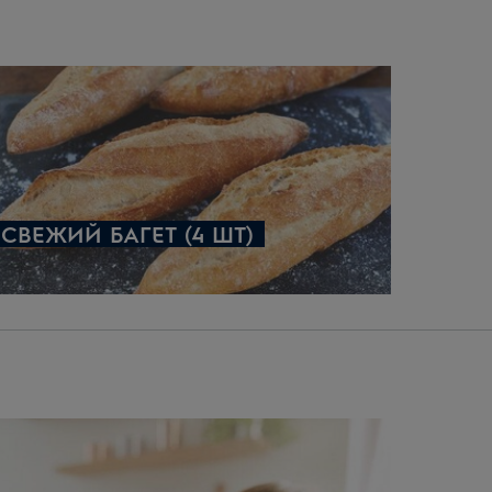
допускать непосредственного смешивания
уты.
СВЕЖИЙ БАГЕТ (4 ШТ)
 часа. Осторожно свернуть в конверт по
ба, вминая в него базилик и помидоры. Дать
 воздух SteamBake (PlusSteam)». Нажать на
или до образования золотисто-коричневой