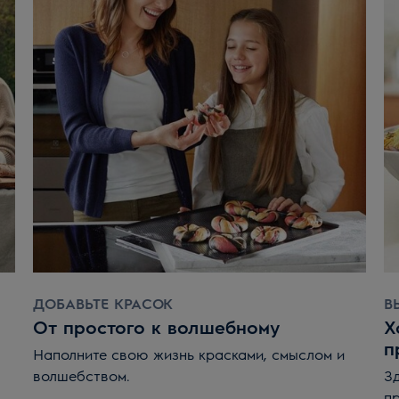
разогреть духовой шкаф до 240°C. Поместить противень
вания золотисто-коричневой корочки
ДОБАВЬТЕ КРАСОК
В
От простого к волшебному
Х
п
Наполните свою жизнь красками, смыслом и
волшебством.
З
пр