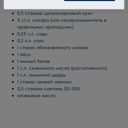
210 г. овсяных хлопьев
0,5 стакана цельнозерновой муки
3 ст.л. сахара (или сахарозаменитель в
правильных пропорциях)
0,25 ч.л. соды
0,2 ч.л. соли
1 стакан обезжиренного молока
1 яйцо
1 яичный белок
1 с.л. сливочного масла (растопленного)
1 ч.л. лимонной цедры
1 стакан свежей черники
0,5 стакана сметаны (10-15%)
оливковое масло