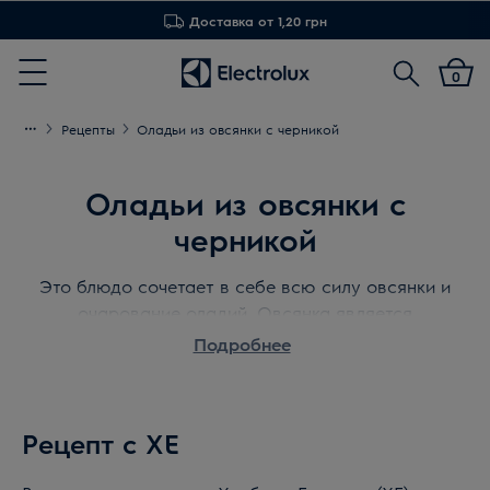
Доставка от 1,20 грн
Поиск
0
Menu
Рецепты
Оладьи из овсянки с черникой
Оладьи из овсянки с
черникой
Это блюдо сочетает в себе всю силу овсянки и
очарование оладий. Овсянка является
фактически одним из лучших продуктов для
Подробнее
снижения уровня холестерина и защиты сердца.
А о пользе черники, особенно для зрения, и так
все знают.
Рецепт с ХЕ