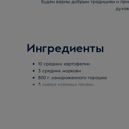
Будем верны добрым традициям и приг
духов
Ингредиенты
10 средних картофелин
3 средних моркови
800 г. замороженного горошка
3 сырых куриных грудки
150 мл растительного масла
3 куриных яйца
Пучок укропа и пучок петрушки
½ ч. ложки горчицы
Лимон
Соль и сахар