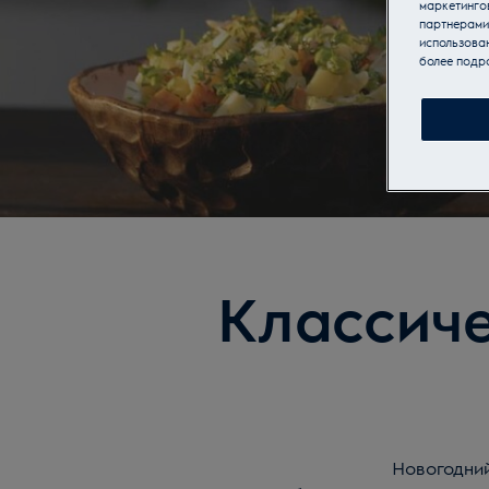
маркетинго
партнерами
использован
более подр
Классиче
Новогодний