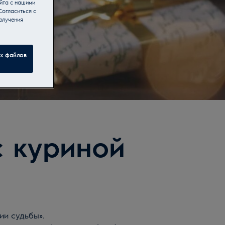
йта с нашими
Согласиться с
олучения
ех файлов
с куриной
ии судьбы».