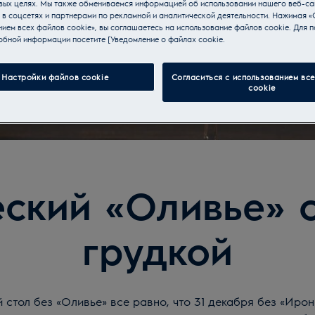
вых целях. Мы также обмениваемся информацией об использовании нашего веб-са
 в соцсетях и партнерами по рекламной и аналитической деятельности. Нажимая «
ием всех файлов cookie», вы соглашаетесь на использование файлов cookie. Для п
обной информации посетите [Уведомление о файлах cookie.
Настройки файлов cookie
Согласиться с использованием вс
cookie
ский «Оливье» 
грудкой
 стол без «Оливье» все равно, что 31 декабря без «Ирон