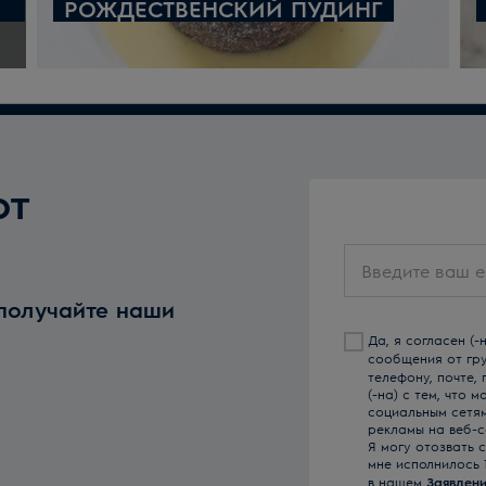
РОЖДЕСТВЕНСКИЙ ПУДИНГ
от
Введите
ваш
 получайте наши
email
Да, я согласен (
сообщения от гр
телефону, почте,
(-на) с тем, что
социальным сетя
рекламы на веб-с
Я могу отозвать 
мне исполнилось 
в нашем
Заявлени