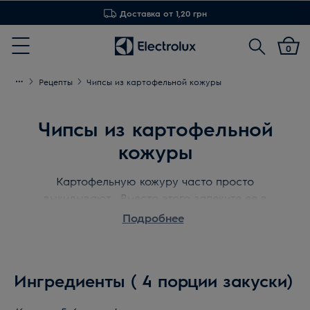
Доставка от 1,20 грн
Поиск
0
Menu
Рецепты
Чипсы из картофельной кожуры
Чипсы из картофельной
кожуры
Картофельную кожуру часто просто
выкидывают. Вместо этого запеките ее в
духовке, збрызнув оливковым маслом и посолив.
Подробнее
Предложите эту вкусную предобеденную
закуску вашим гостям.
Ингредиенты ( 4 порции закуски)