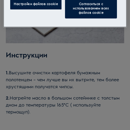
Настройки файлов cookie
Согласиться с
использованием всех
файлов cookie
Инструкции
1.
Высушите очистки картофеля бумажным
полотенцем – чем лучше вы их вытрите, тем более
хрустящими получатся чипсы.
2.
Нагрейте масло в большом сотейнике с толстым
дном до температуры 165°C ( используйте
термощуп).