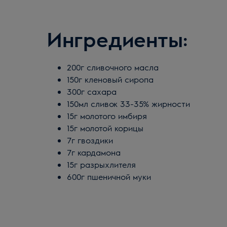
Ингредиенты:
200г сливочного масла
150г кленовый сиропа
300г сахара
150мл сливок 33-35% жирности
15г молотого имбиря
15г молотой корицы
7г гвоздики
7г кардамона
15г разрыхлителя
600г пшеничной муки