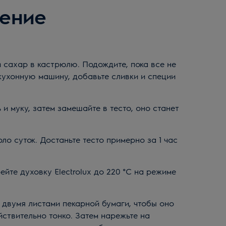
ение
и сахар в кастрюлю. Подождите, пока все не
 кухонную машину, добавьте сливки и специи
и муку, затем замешайте в тесто, оно станет
оло суток. Достаньте тесто примерно за 1 час
йте духовку Electrolux до 220 °C на режиме
у двумя листами пекарной бумаги, чтобы оно
йствительно тонко. Затем нарежьте на