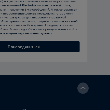
-на) получать персонализированные маркетинговые
уппы
компаний Electrolux
по электронной почте,
 путем получения SMS-сообщений. Я также согласен
 мои персональные данные передаются сторонним
м и используются для персонализированной
айтах третьих лиц и платформах социальных сетей.
свое согласие в любое время. Я подтверждаю, что
18 лет. Более подробную информацию можно найти
и о защите персональных данных.
Присоединиться