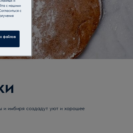
кламных и
йта с нашими
Согласиться с
олучения
ех файлов
ки
ы и имбиря создадут уют и хорошее