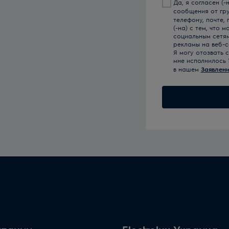
Да, я согласен (
сообщения от гр
телефону, почте,
(-на) с тем, что
социальным сетя
рекламы на веб-с
Я могу отозвать 
мне исполнилось 
в нашем
Заявлени