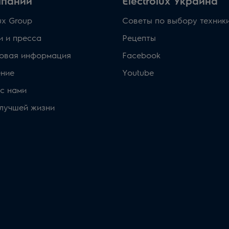
мпании
Electrolux Украина
lux Group
Советы по выбору техник
и и пресса
Рецепты
овая информация
Facebook
ние
Youtube
с нами
 лучшей жизни