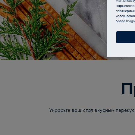
Мы использу
маркетинго
партнерами
использован
более подр
П
Украсьте ваш стол вкусным переку