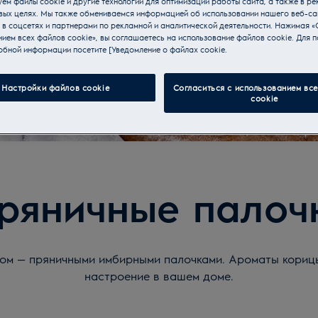
ем файлы cookie и другие технологии для оптимизации работы сайта, а также в ре
вых целях. Мы также обмениваемся информацией об использовании нашего веб-са
 в соцсетях и партнерами по рекламной и аналитической деятельности. Нажимая «
ием всех файлов cookie», вы соглашаетесь на использование файлов cookie. Для п
обной информации посетите [Уведомление о файлах cookie.
Настройки файлов cookie
Согласиться с использованием вс
cookie
ряничные палоч
сом — пряничными имбирными палочками. Ароматы кориц
настроение в вашем доме.