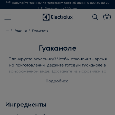
Доставка от 1,20 грн
Поиск
0
Menu
Рецепты
Гуакамоле
Гуакамоле
Планируете вечеринку? Чтобы сэкономить время
на приготовлении, держите готовый гуакамоле в
замороженном виде. Достаньте из морозилки за
пару часов до прихода гостей. Свежие овощи,
Подробнее
сельдерей и морковь, крекеры станут отличным
дополнением для этого густого соуса.
Ингредиенты