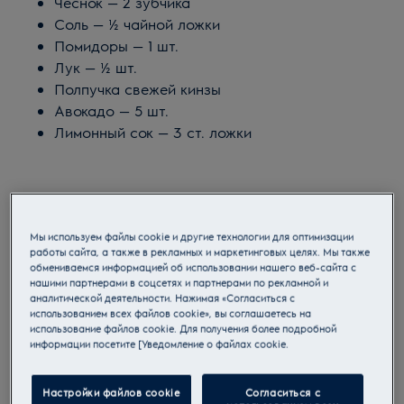
Чеснок — 2 зубчика
Соль — ½ чайной ложки
Помидоры — 1 шт.
Лук — ½ шт.
Полпучка свежей кинзы
Авокадо — 5 шт.
Лимонный сок — 3 ст. ложки
Приготовление
Мы используем файлы cookie и другие технологии для оптимизации
работы сайта, а также в рекламных и маркетинговых целях. Мы также
обмениваемся информацией об использовании нашего веб-сайта с
Чеснок измельчить, посолить. Помидор, кинзу
нашими партнерами в соцсетях и партнерами по рекламной и
и лук мелко нарезать.
аналитической деятельности. Нажимая «Согласиться с
использованием всех файлов cookie», вы соглашаетесь на
Очистить и разрезать авокадо пополам.
использование файлов cookie. Для получения более подробной
Достать косточку, размять мякоть до
информации посетите [Уведомление о файлах cookie.
однородной массы.
Важно! Тут же добавить сок лимона или
Настройки файлов cookie
Согласиться с