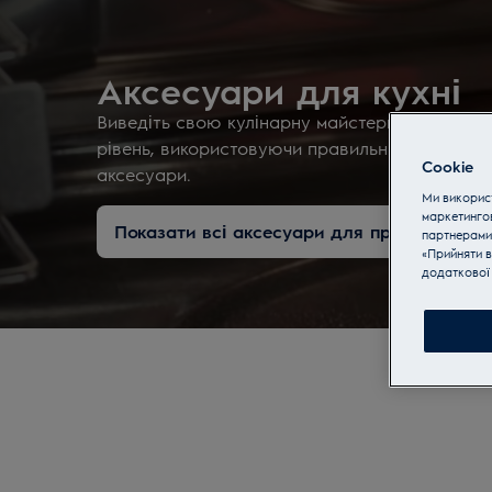
Аксесуари для кухні
Виведіть свою кулінарну майстерність на но
рівень, використовуючи правильний посуд та
Cookie
аксесуари.
Ми використ
маркетинго
Показати всі аксесуари для приготування 
партнерами
«Прийняти в
додаткової 