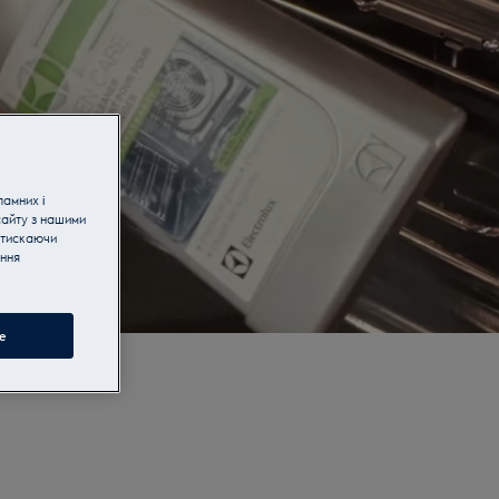
ламних і
сайту з нашими
атискаючи
ання
e