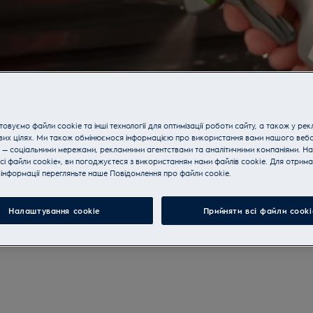
вий
овуємо файли cookie та інші технології для оптимізації роботи сайту, а також у рек
вих цілях. Ми також обмінюємося інформацією про використання вами нашого веб
їжі
 — соціальними мережами, рекламними агентствами та аналітичними компаніями. Н
сі файли cookie», ви погоджуєтеся з використанням нами файлів cookie. Для отрим
інформації перегляньте наше Пoвідомлення прo файли cookie.
Налаштування cookie
Прийняти всі файли сooki