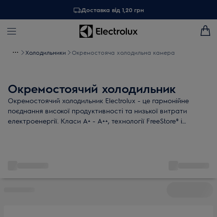
Доставка від 1,20 грн
Холодильники
Окремостояча холодильна камера
Окремостоячий холодильник
Окремостоячий холодильник Electrolux - це гармонійне
поєднання високої продуктивності та низької витрати
електроенергії. Класи А+ - А++, технології FreeStore® і
MultiFlow для рівномірного розподілу охолодженого повітря
й продумані полиці - функціональний холодильник для
продуктів знайдено!