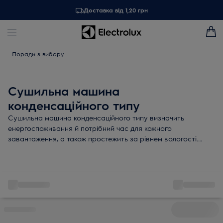
Доставка від 1,20 грн
Поради з вибору
Сушильна машина
конденсаційного типу
Сушильна машина конденсаційного типу визначить
енергоспоживання й потрібний час для кожного
завантаження, а також простежить за рівнем вологості.
Місткий барабан та функція затримки пуску забезпечать
гнучкість і зручність сушки. Ви не витратите більше
ресурсів, ніж потрібно, і зможете зберегти зовнішній вигляд
одягу.