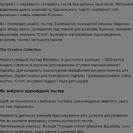
потреби — перевірити готовність тостів без зупинки пристрою. Збільшені
відділення дають можливість підсмажувати товсто нарізаний хліб,
рогалики і навіть невеликі булочки.
Як і попередні моделі, тостер Expressionist оснащений знімним піддоном
для збору крихт, складаною підставкою для розігріву булочок, пончиків і
круасанів, кнопкою "Стоп", функціями регулювання підсмажування,
розігріву тостів і автоцентрування.
The Creative Collection
Найпотужніший тостер Electrolux із доступних сьогодні — 1050-ватна
модель Creative зі зручним регулюванням ступеня підсмажування і
підігріву. Для комфорту користувачів передбачені висувна поличка для
випічки, окремі кнопки для повторного підігріву і розморожування хліба,
кнопка "Стоп", висувний піддон і ніша для шнура.
Як вибрати відповідний тостер
Щоб не помилитися з вибором тостера, рекомендуємо звертати увагу
на такі параметри:
Наявність декількох режимів підсмажування або ручного регулювання.
Так ви зможете варіювати ступінь рум'яності тостів.
Теплоізоляція корпусу. Функція "Холодні стінки" вбереже від опіків, тому
просто необхідна, якщо вдома є маленькі діти.