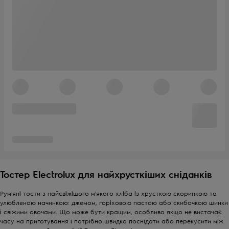
Тостер Electrolux для найхрусткіших сніданків
Рум'яні тости з найсвіжішого м'якого хліба із хрусткою скоринкою та
улюбленою начинкою: джемом, горіховою пастою або скибочкою шинки
і свіжими овочами. Що може бути кращим, особливо якщо не вистачає
часу на приготування і потрібно швидко поснідати або перекусити між