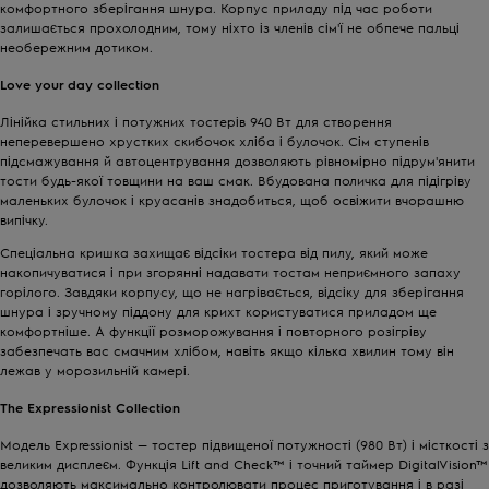
комфортного зберігання шнура. Корпус приладу під час роботи
залишається прохолодним, тому ніхто із членів сім'ї не обпече пальці
необережним дотиком.
Love your day collection
Лінійка стильних і потужних тостерів 940 Вт для створення
неперевершено хрустких скибочок хліба і булочок. Сім ступенів
підсмажування й автоцентрування дозволяють рівномірно підрум'янити
тости будь-якої товщини на ваш смак. Вбудована поличка для підігріву
маленьких булочок і круасанів знадобиться, щоб освіжити вчорашню
випічку.
Спеціальна кришка захищає відсіки тостера від пилу, який може
накопичуватися і при згорянні надавати тостам неприємного запаху
горілого. Завдяки корпусу, що не нагрівається, відсіку для зберігання
шнура і зручному піддону для крихт користуватися приладом ще
комфортніше. А функції розморожування і повторного розігріву
забезпечать вас смачним хлібом, навіть якщо кілька хвилин тому він
лежав у морозильній камері.
The Expressionist Collection
Модель Expressionist — тостер підвищеної потужності (980 Вт) і місткості з
великим дисплеєм. Функція Lift and Check™ і точний таймер DigitalVision™
дозволяють максимально контролювати процес приготування і в разі