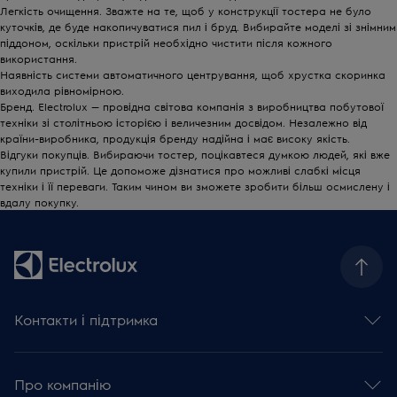
Легкість очищення. Зважте на те, щоб у конструкції тостера не було
куточків, де буде накопичуватися пил і бруд. Вибирайте моделі зі знімним
піддоном, оскільки пристрій необхідно чистити після кожного
використання.
Наявність системи автоматичного центрування, щоб хрустка скоринка
виходила рівномірною.
Бренд. Electrolux — провідна світова компанія з виробництва побутової
техніки зі столітньою історією і величезним досвідом. Незалежно від
країни-виробника, продукція бренду надійна і має високу якість.
Відгуки покупців. Вибираючи тостер, поцікавтеся думкою людей, які вже
купили пристрій. Це допоможе дізнатися про можливі слабкі місця
техніки і її переваги. Таким чином ви зможете зробити більш осмислену і
вдалу покупку.
Контакти і підтримка
Зв'язатися з нами
Сервісні питання
Про компанію
База знань та поради