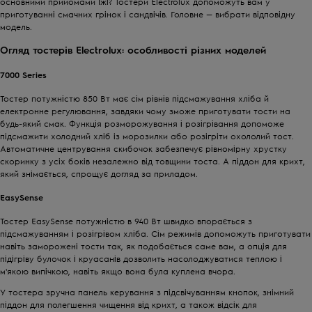
основними прийомами їжі? Тостери Electrolux допоможуть вам у
приготуванні смачних грінок і сандвічів. Головне — вибрати відповідну
модель.
Огляд тостерів Electrolux: особливості різних моделей
7000 Series
Тостер потужністю 850 Вт має сім рівнів підсмажування хліба й
електронне регулювання, завдяки чому зможе приготувати тости на
будь-який смак. Функція розморожування і розігрівання допоможе
підсмажити холодний хліб із морозилки або розігріти охололий тост.
Автоматичне центрування скибочок забезпечує рівномірну хрустку
скоринку з усіх боків незалежно від товщини тоста. А піддон для крихт,
який знімається, спрощує догляд за приладом.
EasySense
Тостер EasySense потужністю в 940 Вт швидко впорається з
підсмажуванням і розігрівом хліба. Сім режимів допоможуть приготувати
навіть заморожені тости так, як подобається саме вам, а опція для
підігріву булочок і круасанів дозволить насолоджуватися теплою і
м'якою випічкою, навіть якщо вона була куплена вчора.
У тостера зручна панель керування з підсвічуванням кнопок, знімний
піддон для полегшення чищення від крихт, а також відсік для