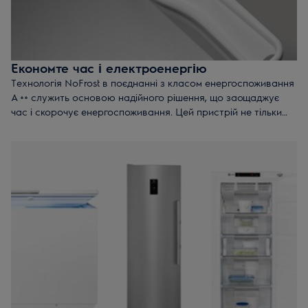
Економте час і електроенергію
Технологія NoFrost в поєднанні з класом енергоспоживання
A ++ служить основою надійного рішення, що заощаджує
час і скорочує енергоспоживання. Цей пристрій не тільки
допомагає економити на електроенергії, але й не потребує
періодичного розморожування.