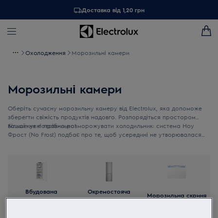
Доставка від 1,20 грн
Охолодження
Морозильні камери
Морозильні камери
Оберіть сучасну морозильну камеру від Electrolux, яка допоможе
зберегти свіжість продуктів надовго. Розпорядіться простором
вашої кухні правильно!
Більше не потрібно розморожувати холодильник: система Ноу
Фрост (No Frost) подбає про те, щоб усередині не утворювалася
лід, видалення якого вимагало б чимало зусиль.
Вбудована
Окремостояча
Морозильна скриня
морозильна камера
морозильна камера