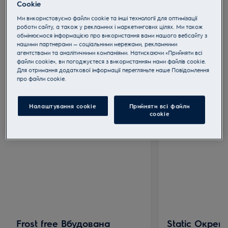
Cookie
Поради з вибору
Ми використовуємо файли cookie та інші технології для оптимізації
роботи сайту, а також у рекламних і маркетингових цілях. Ми також
обмінюємося інформацією про використання вами нашого вебсайту з
нашими партнерами — соціальними мережами, рекламними
агентствами та аналітичними компаніями. Натискаючи «Прийняти всі
файли cookie», ви погоджуєтеся з використанням нами файлів cookie.
Для отримання додаткової інформації перегляньте наше Пoвідомлення
прo файли cookie.
Рекомендовані продукти
Налаштування cookie
Прийняти всі файли
сookie
Frost free Вбудована
Static Окрем