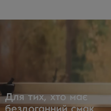
Для тих, хто має
бездоганний смак