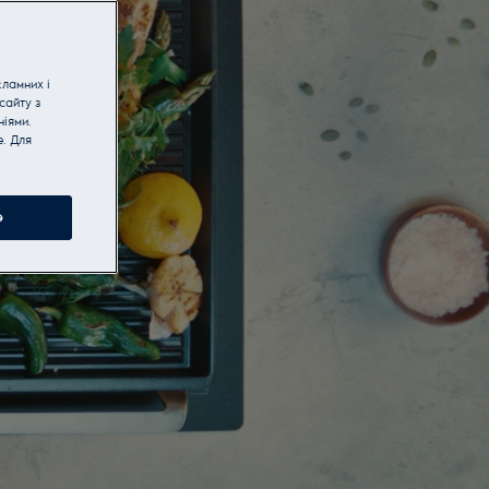
кламних і
сайту з
іями.
e. Для
e