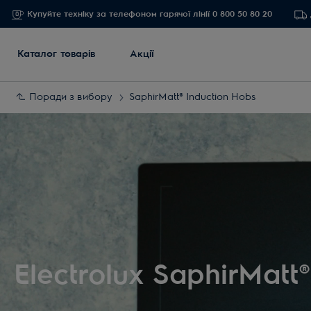
Купуйте техніку за телефоном гарячої лінії 0 800 50 80 20
Каталог товарів
Акції
Поради з вибору
SaphirMatt® Induction Hobs
Electrolux SaphirMatt®