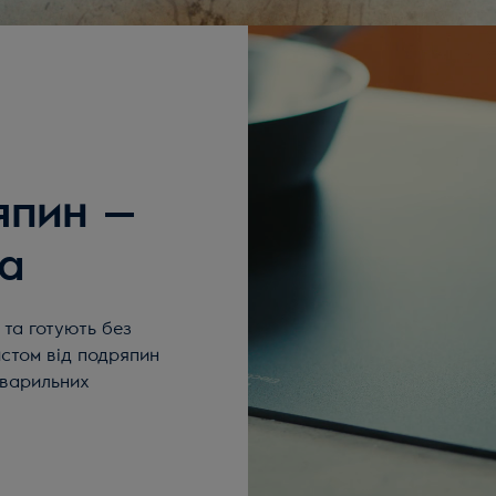
япин —
а
 та готують без
стом від подряпин
 варильних