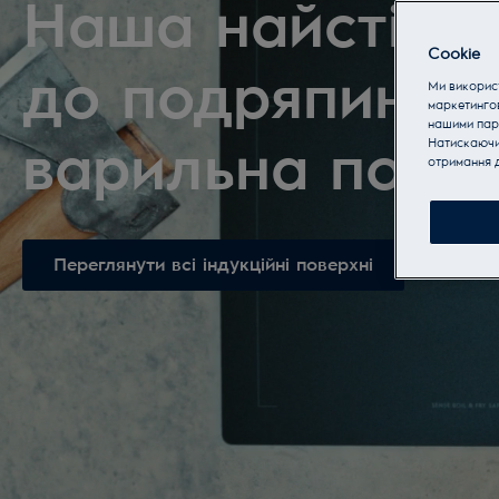
Наша найстійк
Cookie
до подряпин
Ми використ
маркетинго
нашими пар
Натискаючи 
варильна пове
отримання д
Переглянути всі індукційні поверхні