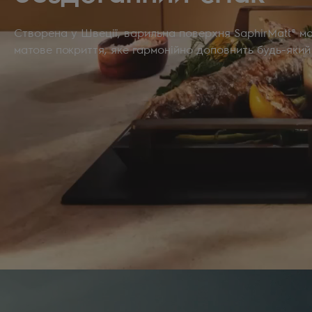
Створена у Швеції, варильна поверхня SaphirMatt® м
матове покриття, яке гармонійно доповнить будь-який 