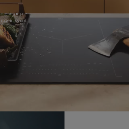
ає елегантне
стиль кухні.