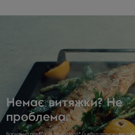
Немає витяжки? Не
проблема.
Варильна поверхня SaphirMatt® із вбудованою витяж