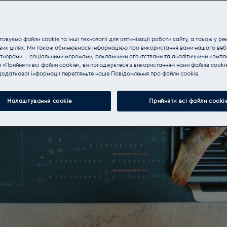
іша
овуємо файли cookie та інші технології для оптимізації роботи сайту, а також у ре
вих цілях. Ми також обмінюємося інформацією про використання вами нашого веб
тнерами — соціальними мережами, рекламними агентствами та аналітичними компан
«Прийняти всі файли cookie», ви погоджуєтеся з використанням нами файлів cooki
рхня
одаткової інформації перегляньте наше Пoвідомлення прo файли cookie.
Налаштування cookie
Прийняти всі файли сooki