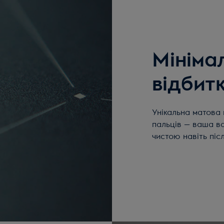
Мініма
відбитк
Унікальна матова 
пальців — ваша в
чистою навіть піс