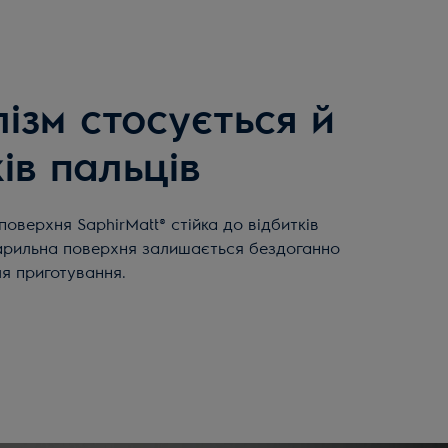
лізм стосується й
ів пальців
поверхня SaphirMatt® стійка до відбитків
арильна поверхня залишається бездоганно
ля приготування.