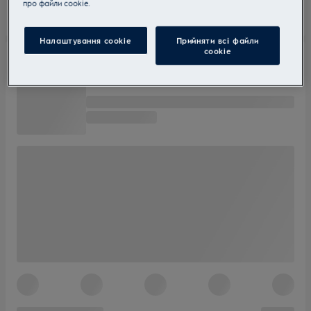
прo файли cookie.
Налаштування cookie
Прийняти всі файли
сookie