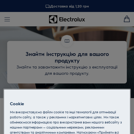
Доставка від 1,20 грн
Знайти інструкцію для вашого
продукту
Знайти та завантажити інструкцію з експлуатації
для вашого продукту.
Cookie
Завантажити інструкції
Ми використовуємо файли cookie та інші технології для оптимізації
роботи сайту, а також у рекламних і маркетингових цілях. Ми також
Знайдіть інструкцію для
обмінюємося інформацією про використання вами нашого вебсайту з
нашими партнерами — соціальними мережами, рекламними
приладу Electrolux тут.
агентствами та аналітичними компаніями. Натискаючи «Прийняти всі