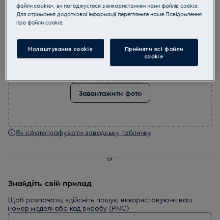
файли cookie», ви погоджуєтеся з використанням нами файлів cookie.
Для отримання додаткової інформації перегляньте наше Пoвідомлення
Як сфотографувати заводську табличку
прo файли cookie.
Налаштування cookie
Прийняти всі файли
сookie
Перетягніть фото сюди або
Завантажити фото
Як сфотографувати заводську табличку
or
Знайдіть свій прилад
Щоб розпочати, здійсніть пошук, використовуючи ваш
номер моделі або код виробу (PNC)