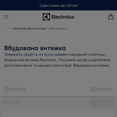
Доставка від 1,20 грн
Витяжні вентилятори
Вбудована
Вбудована витяжка
Збережіть свіжість на кухні завдяки невидимій помічниці -
вбудованій витяжці Electrolux. Потужний мотор розроблено
для інтенсивної та швидкої вентиляції. Вбудована витяжка
"Електролюкс" - усуває неприємні запахи, не порушуючи
інтер'єру кухні!