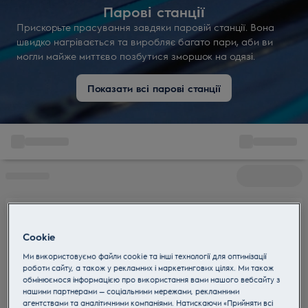
Парові станції
Прискорьте прасування завдяки паровій станції. Вона
швидко нагрівається та виробляє багато пари, аби ви
могли майже миттєво позбутися зморшок на одязі.
Показати всі парові станції
Cookie
Ми використовуємо файли cookie та інші технології для оптимізації
роботи сайту, а також у рекламних і маркетингових цілях. Ми також
обмінюємося інформацією про використання вами нашого вебсайту з
нашими партнерами — соціальними мережами, рекламними
агентствами та аналітичними компаніями. Натискаючи «Прийняти всі