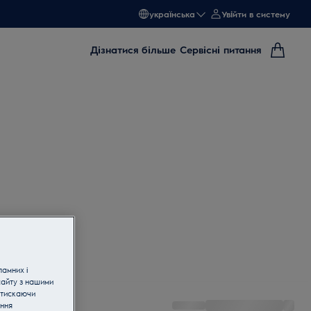
українська
Увійти в систему
Дізнатися більше
Сервісні питання
ламних і
сайту з нашими
атискаючи
ання