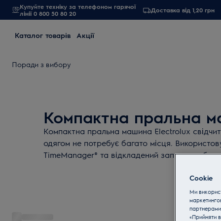
Купуйте техніку за телефоном гарячої
Доставка від 1,20 грн
лінії 0 800 50 80 20
Каталог товарів
Акції
Поради з вибору
Компактна пральна 
Компактна пральна машина Electrolux свідчит
одягом не потребує багато місця. Використо
TimeManager® та відкладений запуск, щоб от
тоді, коли це необхідно. Система SensiCare с
Cookie
залежно від завантаження. Вузька пральна м
компактність без компромісів!
Ми використ
маркетинго
партнерами
«Прийняти в