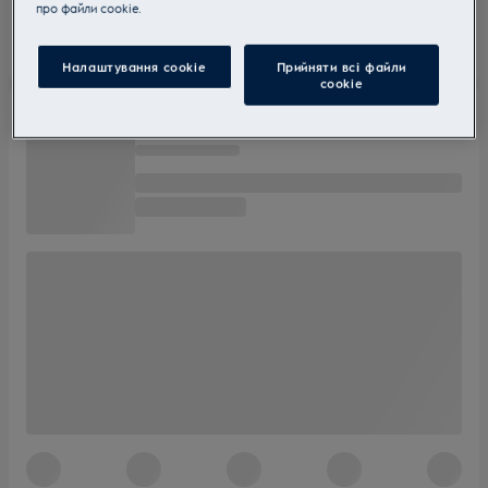
прo файли cookie.
Налаштування cookie
Прийняти всі файли
сookie