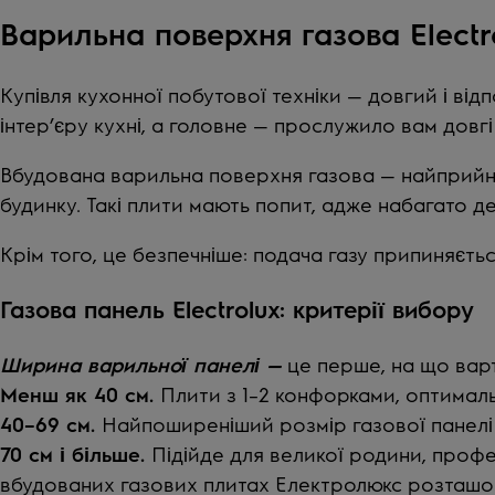
Варильна поверхня газова Electr
Купівля кухонної побутової техніки — довгий і ві
інтер’єру кухні, а головне — прослужило вам довгі
Вбудована варильна поверхня газова — найприйн
будинку. Такі плити мають попит, адже набагато деш
Крім того, це безпечніше: подача газу припиняєть
Газова панель Electrolux: критерії вибору
Ширина варильної панелі —
це перше, на що варт
Менш як 40 см.
Плити з 1–2 конфорками, оптимал
40–69 см.
Найпоширеніший розмір газової панелі E
70 см і більше.
Підійде для великої родини, профе
вбудованих газових плитах Електролюкс розташо