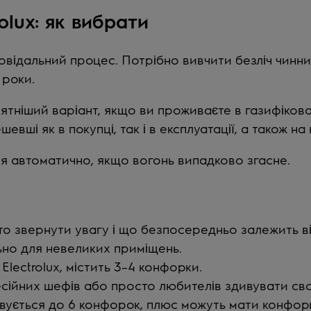
olux: як вибрати
дповідальний процес. Потрібно вивчити безліч чинн
 роки.
ятніший варіант, якщо ви проживаєте в газифіко
евші як в покупці, так і в експлуатації, а також н
ся автоматично, якщо вогонь випадково згасне.
о звернути увагу і що безпосередньо залежить ві
ьно для невеликих приміщень.
lectrolux, містить 3–4 конфорки.
сійних шефів або просто любителів здивувати сво
вується до 6 конфорок, плюс можуть мати конфор