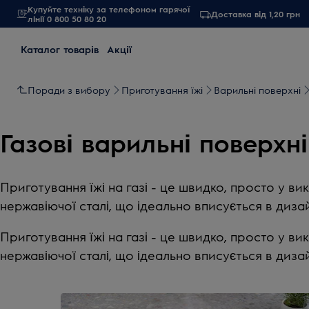
Купуйте техніку за телефоном гарячої
Доставка від 1,20 грн
лінії 0 800 50 80 20
Каталог товарів
Акції
Поради з вибору
Приготування їжі
Варильні поверхні
Газові варильні поверхні
Приготування їжі на газі - це швидко, просто у ви
нержавіючої сталі, що ідеально вписується в дизай
Приготування їжі на газі - це швидко, просто у ви
нержавіючої сталі, що ідеально вписується в дизай
0
із
5