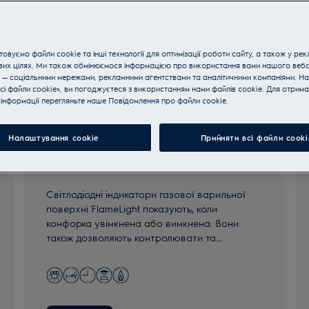
овуємо файли cookie та інші технології для оптимізації роботи сайту, а також у рек
вих цілях. Ми також обмінюємося інформацією про використання вами нашого веб
 — соціальними мережами, рекламними агентствами та аналітичними компаніями. Н
сі файли cookie», ви погоджуєтеся з використанням нами файлів cookie. Для отрим
інформації перегляньте наше Пoвідомлення прo файли cookie.
Налаштування cookie
Прийняти всі файли сooki
800 FlameLight
Cвітлодіодні індикатори газової варильної
поверхні FlameLight показують, коли
конфорка увімкнена або вимкнена. Вони
також дозволяють контролювати та
вибирати між дев'ятьма рівнями потужності
полум'я, налаштовуючи інтенсивність полум'я
під час готування.