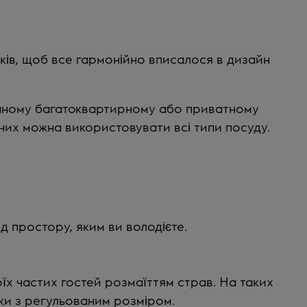
иків, щоб все гармонійно вписалося в дизайн
ваному багатоквартирному або приватному
а них можна використовувати всі типи посуду.
д простору, яким ви володієте.
їх частих гостей розмаїттям страв. На таких
ки з регульованим розміром.