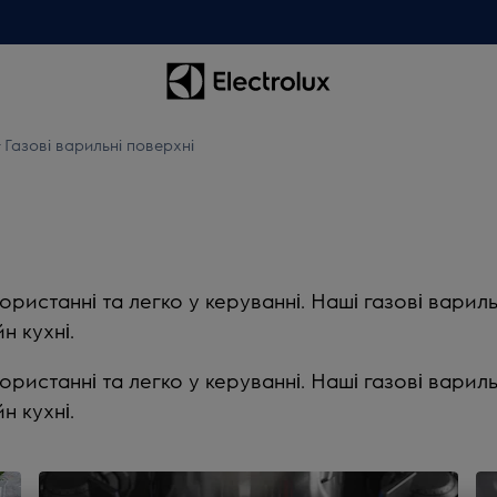
Газові варильні поверхні
користанні та легко у керуванні. Наші газові варил
н кухні.
користанні та легко у керуванні. Наші газові варил
н кухні.