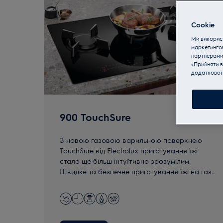
Cookie
Ми використ
маркетинго
партнерами
«Прийняти в
додаткової 
900 TouchSure
З новою газовою варильною поверхнею
TouchSure від Electrolux приготування їжі
стало ще більш інтуїтивно зрозумілим.
Швидке та безпечне приготування їжі на газі
під вашим повним контролем. Ваша газова
плита, з керуванням як в індукції