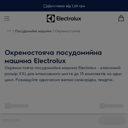
Доставка від 1,20 грн
Посудомийні машини
Окремостояча
Окремостояча посудомийна
машина Electrolux
Окремостояча посудомийна машина Electrolux - класичний
розмір XXL для інтенсивного миття до 15 комплектів за один
цикл. Розміщуйте одночасно великі сковорідки, тендітні
фужери та столові прибори, вибираючи різні налаштування
для різних кошиків. Відкладайте запуск до 24 годин або
скористайтеся 30-хвилинною програмою.