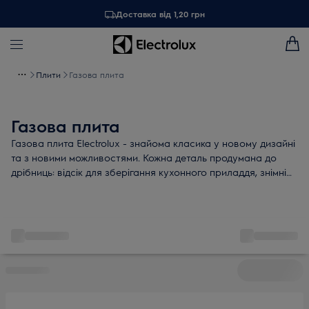
Доставка від 1,20 грн
Плити
Газова плита
Газова плита
Газова плита Electrolux - знайома класика у новому дизайні
та з новими можливостями. Кожна деталь продумана до
дрібниць: відсік для зберігання кухонного приладдя, знімні
скляні дверцята, надійні чавунні підставки. Приємні
доповнення: миттєвий розпал, таймер та обертовий рожен.
Подбайте про чудовий смак кожної страви!