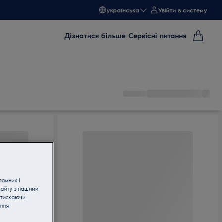
українська
Увійти в систему
Дізнатися більше
Сервісні питання
ламних і
сайту з нашими
атискаючи
ання