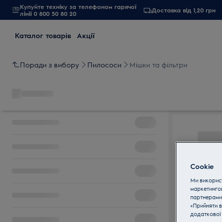
Купуйте техніку за телефоном гарячої
Доставка від 1,20 грн
лінії 0 800 50 80 20
Каталог товарів
Акції
Поради з вибору
Пилососи
Мішки та фільтри
Cookie
Ми використ
маркетинго
партнерами
«Прийняти в
додаткової 