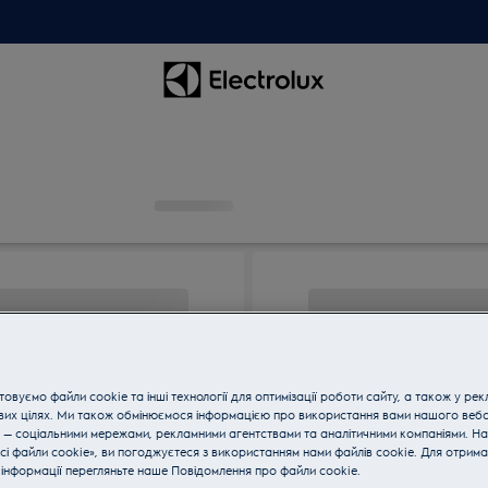
овуємо файли cookie та інші технології для оптимізації роботи сайту, а також у рек
вих цілях. Ми також обмінюємося інформацією про використання вами нашого веб
 — соціальними мережами, рекламними агентствами та аналітичними компаніями. Н
сі файли cookie», ви погоджуєтеся з використанням нами файлів cookie. Для отрим
інформації перегляньте наше Пoвідомлення прo файли cookie.