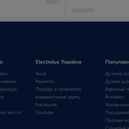
ю
Electrolux Україна
Популярн
olux
Акції
Духова ш
 новини
Рецепти
Духові ша
ормація
Поради з тривалого
Варильні 
ок
використання одягу
Витяжки
Facebook
Холодильн
ого життя
Youtube
Посудомий
Пральні м
Сушильні 