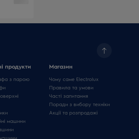
і продукти
Магазин
афа з парою
Чому саме Electrolux
фи
Правила та умови
поверхні
Часті запитання
Поради з вибору техніки
ики
Акції та розпродажі
ні машини
ашини
машини