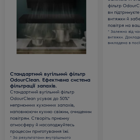
фільтр OdourCl
ви підтримуєт
витяжки й забе
повітря на ваші
* Залежно від ч
витяжки. Доклад
викладена в пос
Стандартний вугільний фільтр
OdourClean. Ефективна система
фільтрації запахів.
Стандартний вугільний фільтр
OdourClean усуває до 50%*
неприємних кухонних запахів,
наповнюючи кухню свіжим, очищеним
повітрям. Створіть приємну
атмосферу й насолоджуйтесь
процесом приготування їжі.
* За результатами внутрішнього