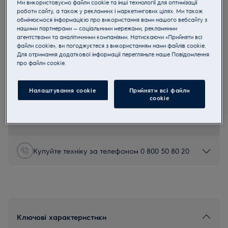
Ми використовуємо файли cookie та інші технології для оптимізації
ECFB01
роботи сайту, а також у рекламних і маркетингових цілях. Ми також
Вугільний фільтр OdourClean
обмінюємося інформацією про використання вами нашого вебсайту з
нашими партнерами — соціальними мережами, рекламними
Standard
агентствами та аналітичними компаніями. Натискаючи «Прийняти всі
файли cookie», ви погоджуєтеся з використанням нами файлів cookie.
5 (4)
Для отримання додаткової інформації перегляньте наше Пoвідомлення
Переваги
прo файли cookie.
Стандартний фільтр OdourClean Carbon Filter — ефективна
фільтрація повітря.
Стандартний вугільний фільтр OdourClean ефективно усуває
Налаштування cookie
Прийняти всі файли
неприємні запахи.
сookie
Термін служби стандартного фільтра OdourClean становить 4–
6 місяців*.
Купуйте техніку за телефоном 0 800 50 80 20
Ключові характеристики