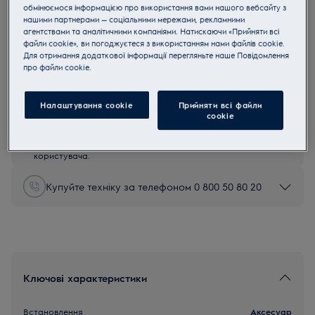
обмінюємося інформацією про використання вами нашого вебсайту з
E9KLFPS2
нашими партнерами — соціальними мережами, рекламними
Набір сковорідок з
агентствами та аналітичними компаніями. Натискаючи «Прийняти всі
файли cookie», ви погоджуєтеся з використанням нами файлів cookie.
антипригарним покриттям
Для отримання додаткової інформації перегляньте наше Пoвідомлення
прo файли cookie.
4 (3)
Налаштування cookie
Прийняти всі файли
сookie
Інструкції з техніки безпеки та попередження щодо
техніки безпеки відповідно до регламенту ЄС 2023/988
наведені в посібнику користувача. Для безпечного
використання виробу прочитайте повний посібник
користувача.
Купуйте техніку за телефоном 0 800 50 80 20
Ключові характеристики
Встановлення
Аксесуар