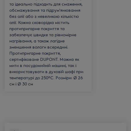
та ідеально підходить для смаження,
обсмажування та підрум'янювання
без олії або з невеликою кількістю
олії. Кожна сковорідка містить
протипригарне покриття та
забезпечує швидке та рівномірне
нагрівання, а також лагідне
зменшення вологи всередині.
Протипригарне покриття,
сертифіковане DUPONT. Можна як
мити в посудомийній машині, так і
використовувати в духовій шафі при
температурі до 250ºC. Розміри: Ø 26
см і Ø 30 см