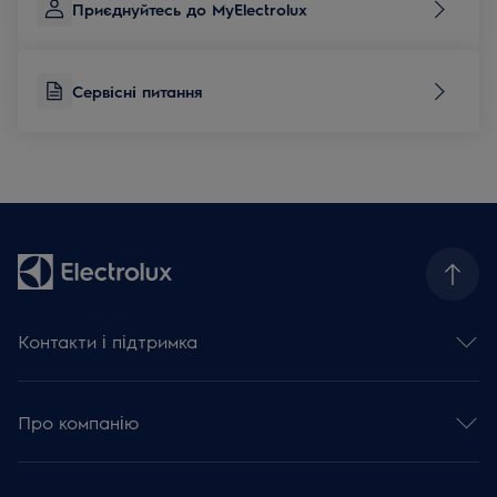
Приєднуйтесь до MyElectrolux
Сервісні питання
Контакти і підтримка
Зв'язатися з нами
Сервісні питання
Про компанію
База знань та поради
Зареєструвати виріб
Концерн Electrolux
Залишити відгук
Прес-центр та новини